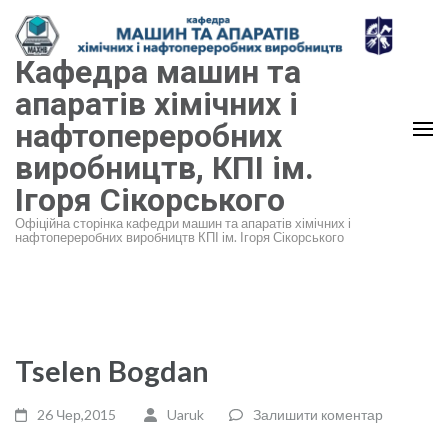
Перейти
до
Кафедра машин та
вмісту
(натисніть
апаратів хімічних і
Enter)
нафтопереробних
виробництв, КПІ ім.
Ігоря Сікорського
Офіційна сторінка кафедри машин та апаратів хімічних і
нафтопереробних виробництв КПІ ім. Ігоря Сікорського
Tselen Bogdan
26 Чер,2015
Uaruk
Залишити коментар