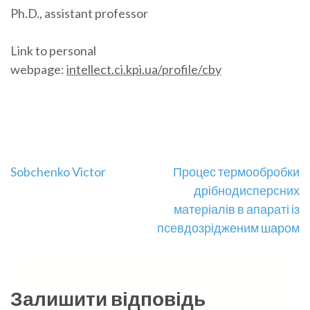
Ph.D., assistant professor
Link to personal
webpage:
intellect.ci.kpi.ua/profile/cby
Навігація
Sobchenko Victor
Процес термообробки
дрібнодисперсних
записів
матеріалів в апараті із
псевдозрідженим шаром
Залишити відповідь