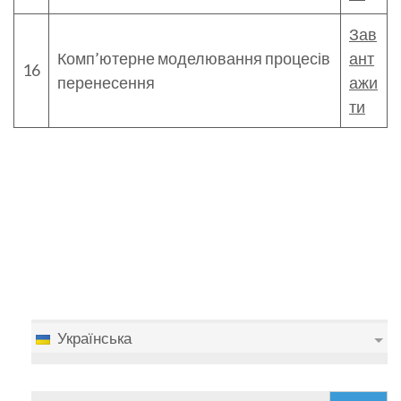
Зав
Комп’ютерне моделювання процесів
ант
16
перенесення
ажи
ти
Українська