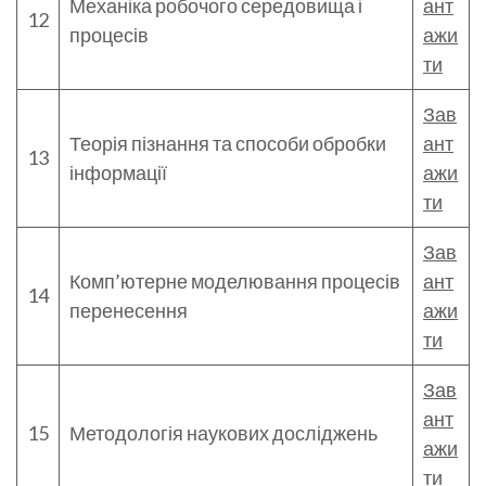
Механіка робочого середовища і
ант
12
процесів
ажи
ти
Зав
Теорія пізнання та способи обробки
ант
13
інформації
ажи
ти
Зав
Комп’ютерне моделювання процесів
ант
14
перенесення
ажи
ти
Зав
ант
15
Методологія наукових досліджень
ажи
ти