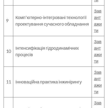
Зав
Комп’ютерно-інтегровані технології
ант
9
проектування сучасного обладнання
ажи
ти
Зав
Інтенсифікація гідродинамічних
ант
10
процесів
ажи
ти
Зав
ант
11
Інноваційна практика інжинірингу
ажи
ти
Зав