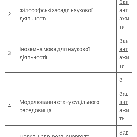
Зав
Фiлософськi засади наукової
ант
2
дiяльностi
ажи
ти
Зав
Іноземна мова для наукової
ант
3
діяльностії
ажи
ти
З
Зав
Моделювання стану суцільного
ант
4
середовища
ажи
ти
Зав
Персп. напр. розв. енерго та