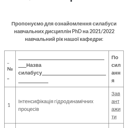
Пропонуємо для ознайомлення силабуси
навчальних дисциплін PhD на 2021/2022
навчальний рік нашої кафедри:
___________________________________________
По
_
____Назва
сил
№
силабусу________________________________
анн
_
_______________
я
Зав
Інтенсифікація гідродинамічних
ант
1
процесів
ажи
ти