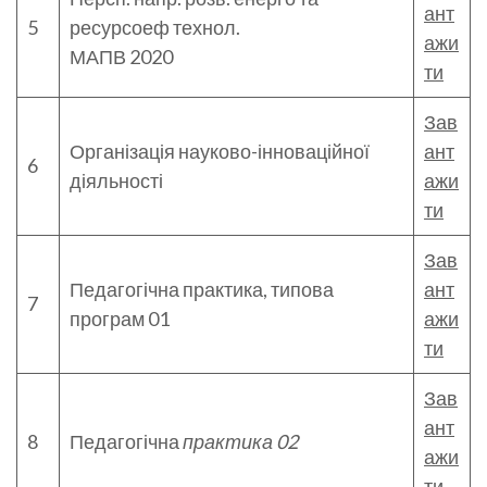
ант
5
ресурсоеф технол.
ажи
МАПВ 2020
ти
Зав
Організація науково-інноваційної
а
нт
6
діяльності
ажи
ти
Зав
Педагогічна практика, типова
ант
7
програм 01
ажи
ти
Зав
ант
8
Педагогічна
практика 02
ажи
ти