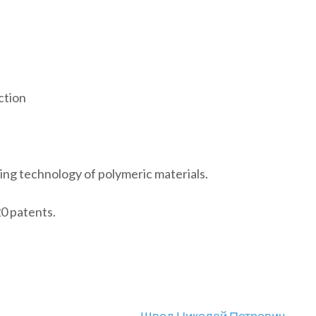
ction
ng technology of polymeric materials.
20 patents.