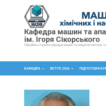
Перейти
до
вмісту
(натисніть
Enter)
Кафедра машин та апар
ім. Ігоря Сікорського
Офіційна сторінка кафедри машин та апаратів хімічних і 
КАФЕДРА
ВСТУП 2026
ПІДГОТОВЧІ КУ