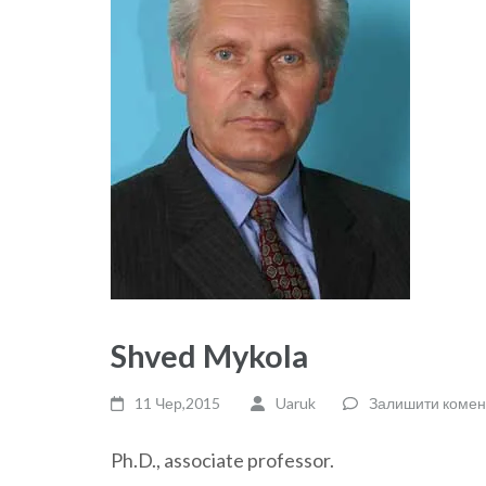
Shved Mykola
11 Чер,2015
Uaruk
Залишити комен
Ph.D., associate professor.