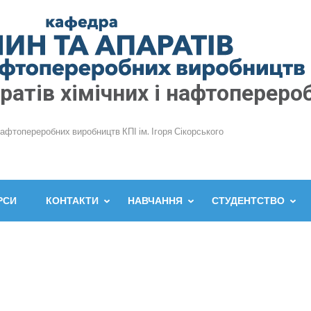
атів хімічних і нафтопереро
нафтопереробних виробництв КПІ ім. Ігоря Сікорського
РСИ
КОНТАКТИ
НАВЧАННЯ
СТУДЕНТСТВО