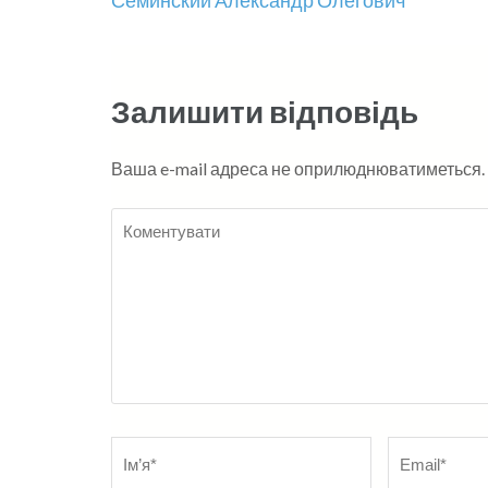
Навігація
Семинский Александр Олегович
записів
Залишити відповідь
Ваша e-mail адреса не оприлюднюватиметься.
Коментувати
Name
*
Електронна
адреса
*