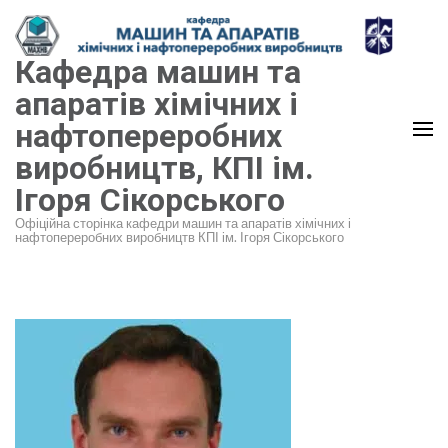
Перейти
до
Кафедра машин та
вмісту
(натисніть
апаратів хімічних і
Enter)
нафтопереробних
виробництв, КПІ ім.
Ігоря Сікорського
Офіційна сторінка кафедри машин та апаратів хімічних і
нафтопереробних виробництв КПІ ім. Ігоря Сікорського