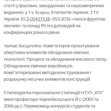
статті у фахових, закордонних та наукометричних
виданнях, у т.ч. Scopus; 8 патентів України; 1 ТУ
України 10.
3-05417118
–053:2016 «Чипси фруктові,
овочеві» та понад 90 тез доповідей на
конференціях різного рівня.
Читає дисципліни
: Комп’ютерне проєктування
обертових елементів обладнання хімічної
технології; Процеси та обладнання високого тиску;
Обладнання хімічних виробництв;
Комп’ютеризовані методи конструювання і
розрахунку несучих елементів конструкцій
Стипендіатка персональної стипендії НТУУ „КПІ”
імені професора Чорнобильського Й.І. (2005 та
2006 рр.). Переможець конкурсів студентів та