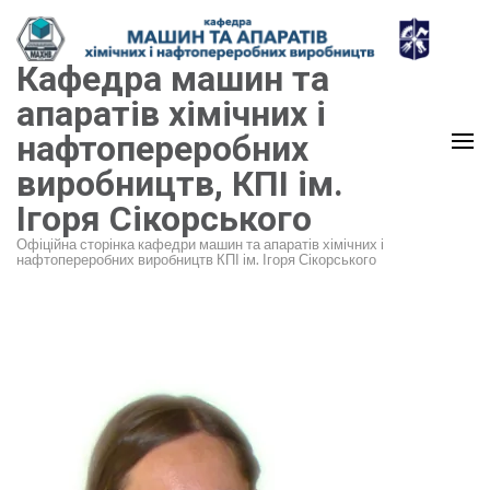
Перейти
до
Кафедра машин та
вмісту
(натисніть
апаратів хімічних і
Enter)
нафтопереробних
виробництв, КПІ ім.
Ігоря Сікорського
Офіційна сторінка кафедри машин та апаратів хімічних і
нафтопереробних виробництв КПІ ім. Ігоря Сікорського