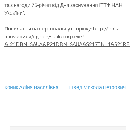
та з нагоди 75-річчя від Дня заснування ІТТФ НАН
України”.
Посилання на персональну сторінку:
http://irbis-
nbuv.gov.ua/cgi-bin/suak/corp.exe?
&I21DBN=SAUA&P21DBN=SAUA&S21STN=1&S21REF
Навігація
Коник Аліна Василівна
Швед Микола Петрович
записів