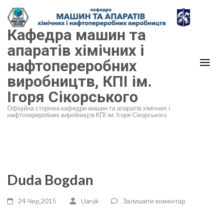
Перейти
до
Кафедра машин та
вмісту
(натисніть
апаратів хімічних і
Enter)
нафтопереробних
виробництв, КПІ ім.
Ігоря Сікорського
Офіційна сторінка кафедри машин та апаратів хімічних і
нафтопереробних виробництв КПІ ім. Ігоря Сікорського
Duda Bogdan
24 Чер,2015
Uaruk
Залишити коментар