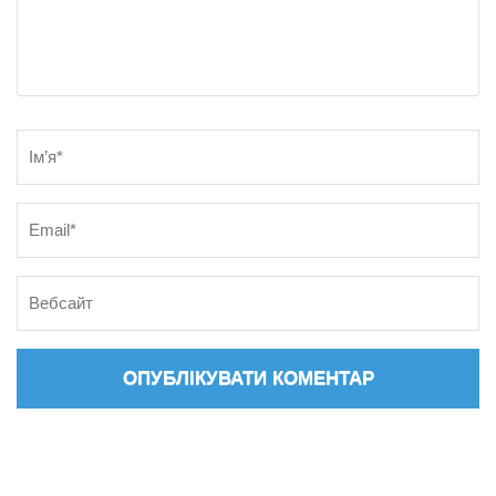
Name
*