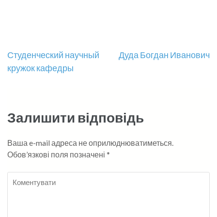
Навігація
Студенческий научный
Дуда Богдан Иванович
кружок кафедры
записів
Залишити відповідь
Ваша e-mail адреса не оприлюднюватиметься.
Обов’язкові поля позначені
*
Коментувати