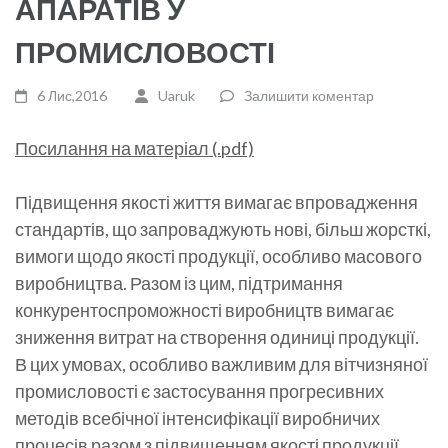
АПАРАТІВ У
ПРОМИСЛОВОСТІ
6 Лис,2016
Uaruk
Залишити коментар
Посилання на матеріал (.pdf)
Підвищення якості життя вимагає впровадження
стандартів, що запроваджують нові, більш жорсткі,
вимоги щодо якості продукції, особливо масового
виробництва. Разом із цим, підтримання
конкурентоспроможності виробництв вимагає
зниження витрат на створення одиниці продукції.
В цих умовах, особливо важливим для вітчизняної
промисловості є застосування прогресивних
методів всебічної інтенсифікації виробничих
процесів разом з підвищенням якості продукції.