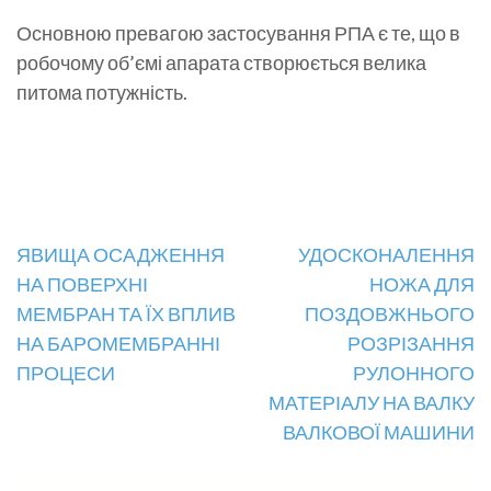
Основною превагою застосування РПА є те, що в
робочому об’ємі апарата створюється велика
питома потужність.
Навігація
ЯВИЩА ОСАДЖЕННЯ
УДОСКОНАЛЕННЯ
НА ПОВЕРХНІ
НОЖА ДЛЯ
записів
МЕМБРАН ТА ЇХ ВПЛИВ
ПОЗДОВЖНЬОГО
НА БАРОМЕМБРАННІ
РОЗРІЗАННЯ
ПРОЦЕСИ
РУЛОННОГО
МАТЕРІАЛУ НА ВАЛКУ
ВАЛКОВОЇ МАШИНИ