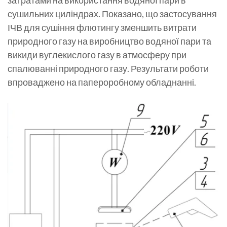
затратами на використання водяної пари в
сушильних циліндрах. Показано, що застосування
ІЧВ для сушіння флютингу зменшить витрати
природного газу на виробництво водяної пари та
викиди вуглекислого газу в атмосферу при
спалюванні природного газу. Результати роботи
впроваджено на папероробному обладнанні.