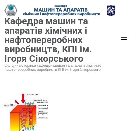
Перейти
до
Кафедра машин та
вмісту
(натисніть
апаратів хімічних і
Enter)
нафтопереробних
виробництв, КПІ ім.
Ігоря Сікорського
Офіційна сторінка кафедри машин та апаратів хімічних і
нафтопереробних виробництв КПІ ім. Ігоря Сікорського