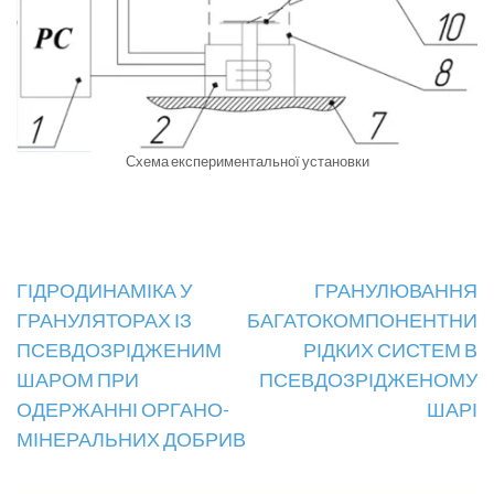
Схема експериментальної установки
Навігація
ГІДРОДИНАМІКА У
ГРАНУЛЮВАННЯ
ГРАНУЛЯТОРАХ ІЗ
БАГАТОКОМПОНЕНТНИХ
записів
ПСЕВДОЗРІДЖЕНИМ
РІДКИХ СИСТЕМ В
ШАРОМ ПРИ
ПСЕВДОЗРІДЖЕНОМУ
ОДЕРЖАННІ ОРГАНО-
ШАРІ
МІНЕРАЛЬНИХ ДОБРИВ