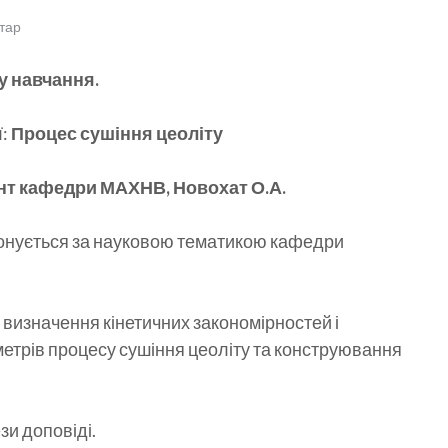
тар
у навчання.
ї:
Процес сушіння цеоліту
нт кафедри МАХНВ, Новохат О.А.
онується за науковою тематикою кафедри
 визначення кінетичних закономірностей і
етрів процесу сушіння цеоліту та конструювання
зи доповіді.