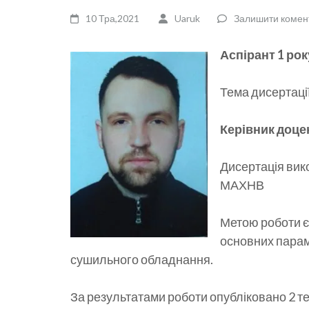
10 Тра,2021
Uaruk
Залишити комен
Аспірант 1 рок
Тема дисертаці
Керівник доце
Дисертація вик
МАХНВ
Метою роботи є
основних парам
сушильного обладнання.
За результатами роботи опубліковано 2 те