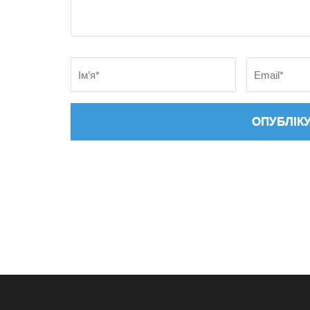
Name
*
Електронна
адреса
*