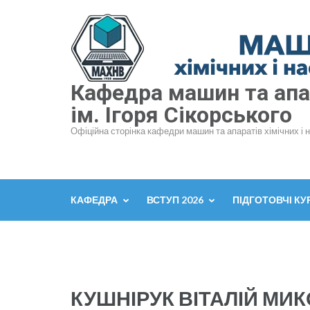
Перейти
до
вмісту
(натисніть
Enter)
Кафедра машин та апар
ім. Ігоря Сікорського
Офіційна сторінка кафедри машин та апаратів хімічних і 
КАФЕДРА
ВСТУП 2026
ПІДГОТОВЧІ КУ
КУШНІРУК ВІТАЛІЙ МИ