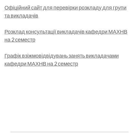
Офіційний сайт для перевірки розкладу для групи
та викладачів
Розклад консультації викладачів кафедри МАХНВ
на 2 семестр
Графік взіжмовідвідувань занять викладачами
кафедри МАХНВ на 2 семестр