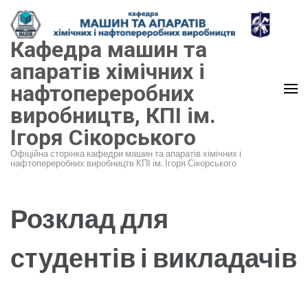
Перейти
до
Кафедра машин та
вмісту
(натисніть
апаратів хімічних і
Enter)
нафтопереробних
виробництв, КПІ ім.
Ігоря Сікорського
Офіційна сторінка кафедри машин та апаратів хімічних і
нафтопереробних виробництв КПІ ім. Ігоря Сікорського
Розклад для
студентів і викладачів