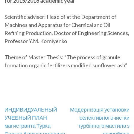
for 2015/2016 academic year
Scientific adviser: Head of at the Department of
Machines and Apparatus for Chemical and Oil
Refining Production, Doctor of Engineering Sciences,
Professor Y.M. Korniyenko
Theme of Master Thesis: “The process of granule
formation organic fertilizers modified sunflower ash”
Навігація
ИНДИВИДУАЛЬНЫЙ
Модернізація установки
УЧЕБНЫЙ ПЛАН
селективної очистки
записів
магистранта Турка
турбінного мастила з
Сергея Александровича
розробкою