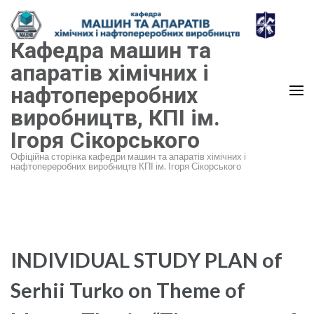
Перейти
до
Кафедра машин та
вмісту
(натисніть
апаратів хімічних і
Enter)
нафтопереробних
виробництв, КПІ ім.
Ігоря Сікорського
Офіційна сторінка кафедри машин та апаратів хімічних і
нафтопереробних виробництв КПІ ім. Ігоря Сікорського
INDIVIDUAL STUDY PLAN of
Serhii Turko on Theme of