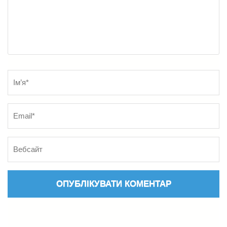
Name
*