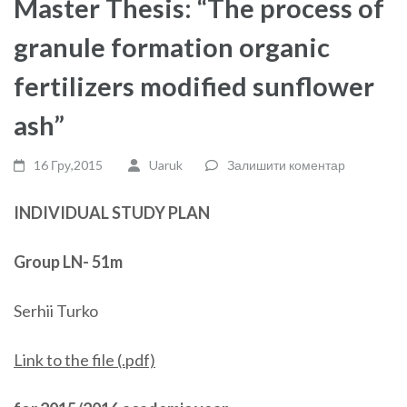
Master Thesis: “The process of
granule formation organic
fertilizers modified sunflower
ash”
16 Гру,2015
Uaruk
Залишити коментар
INDIVIDUAL STUDY PLAN
Group LN- 51m
Serhii Turko
Link to the file (.pdf)