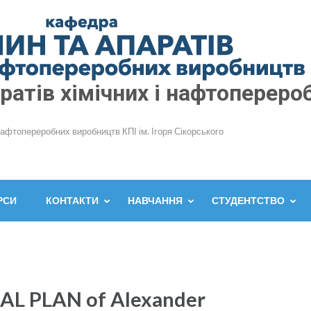
атів хімічних і нафтопереро
нафтопереробних виробництв КПІ ім. Ігоря Сікорського
РСИ
КОНТАКТИ
НАВЧАННЯ
СТУДЕНТСТВО
L PLAN of Alexander