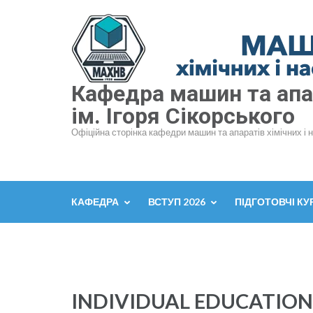
Перейти
до
вмісту
(натисніть
Enter)
Кафедра машин та апар
ім. Ігоря Сікорського
Офіційна сторінка кафедри машин та апаратів хімічних і 
КАФЕДРА
ВСТУП 2026
ПІДГОТОВЧІ КУ
INDIVIDUAL EDUCATIONA