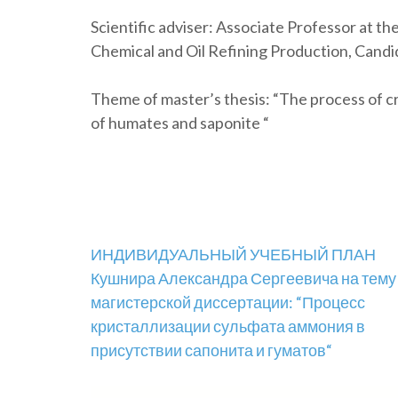
Scientific adviser: Associate Professor at 
Chemical and Oil Refining Production, Candi
Theme of master’s thesis: “The process of cr
of humates and saponite “
Навігація
ИНДИВИДУАЛЬНЫЙ УЧЕБНЫЙ ПЛАН
Кушнира Александра Сергеевича на тему
записів
магистерской диссертации: “Процесс
кристаллизации сульфата аммония в
присутствии сапонита и гуматов“