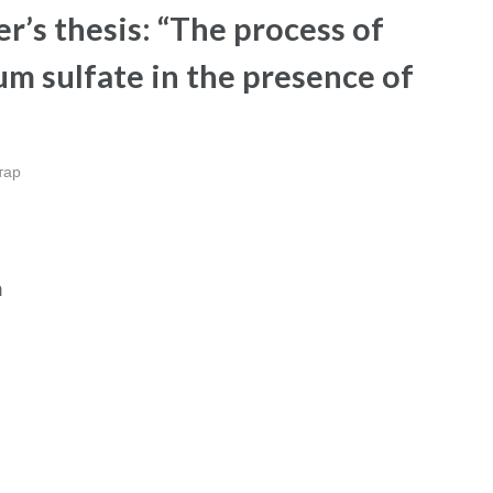
r’s thesis: “The process of
um sulfate in the presence of
тар
m