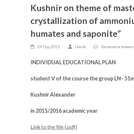
Kushnir on theme of maste
crystallization of ammoni
humates and saponite”
24 Гру,2015
Uaruk
Залишити комен
I
NDIVIDUAL
EDUCATIONAL PLAN
student
V
of the course
the group
LN
– 51
Kushnir Alexander
in 2015/2016 academic year
Link to the file (.pdf)