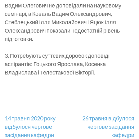
Вадим Олегович не доповідали на науковому
семінарі, а Коваль Вадим Олександрович,
Стеблецький Ілля Миколайович і Яцюк Ілля
Олександрович показали недостатній рівень
підготовки.
3. Потребують суттєвих доробок доповіді
аспірантів: Гоцького Ярослава, Косенка
Владислава і Телестакової Вікторії.
Навігація
14 травня 2020 року
26 травня відбулося
відбулося чергове
чергове засідання
записів
засідання кафедри
кафедри