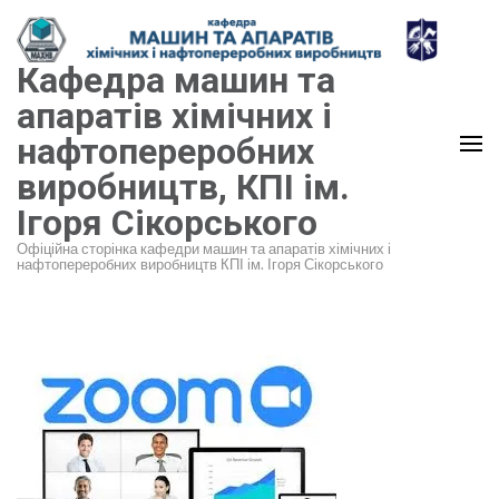
Перейти
до
Кафедра машин та
вмісту
(натисніть
апаратів хімічних і
Enter)
нафтопереробних
виробництв, КПІ ім.
Ігоря Сікорського
Офіційна сторінка кафедри машин та апаратів хімічних і
нафтопереробних виробництв КПІ ім. Ігоря Сікорського