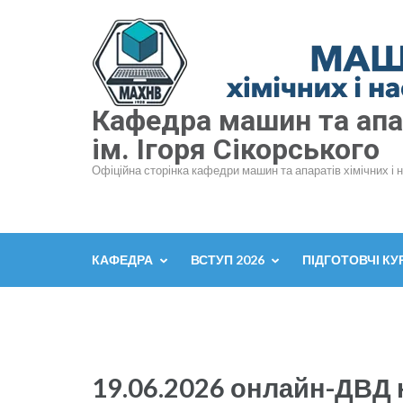
Перейти
до
вмісту
(натисніть
Enter)
Кафедра машин та апар
ім. Ігоря Сікорського
Офіційна сторінка кафедри машин та апаратів хімічних і 
КАФЕДРА
ВСТУП 2026
ПІДГОТОВЧІ КУ
19.06.2026 онлайн-ДВД 