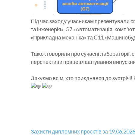
Під час заходу учасникам презентували спе
та інженерія», G7 «Автоматизація, комп’ют
«Прикладна механіка» та G11 «Машинобуду
Також говорили про сучасні лабораторії, с
перспективи працевлаштування випускни
Дякуємо всім, хто приєднався до зустрічі
Навігація
Захисти дипломних проєктів за 19.06.202