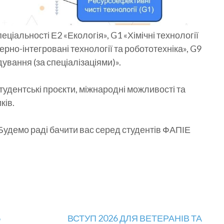
ціальності Е2 «Екологія», G1 «Хімічні технології
ерно-інтегровані технології та робототехніка», G9
вання (за спеціалізаціями)».
тудентські проєкти, міжнародні можливості та
ків.
! Будемо раді бачити вас серед студентів ФАПІЕ
6
ВСТУП 2026 ДЛЯ ВЕТЕРАНІВ ТА