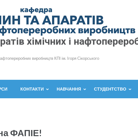
атів хімічних і нафтопереро
нафтопереробних виробництв КПІ ім. Ігоря Сікорського
РСИ
КОНТАКТИ
НАВЧАННЯ
СТУДЕНТСТВО
на ФАПІЕ!