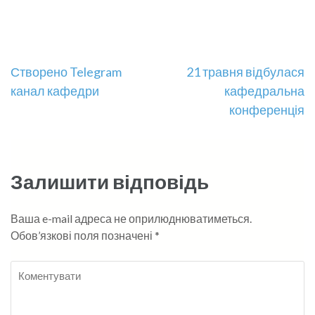
Навігація
Створено Telegram
21 травня відбулася
канал кафедри
кафедральна
записів
конференція
Залишити відповідь
Ваша e-mail адреса не оприлюднюватиметься.
Обов’язкові поля позначені
*
Коментувати