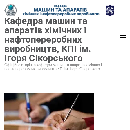
Перейти
до
Кафедра машин та
вмісту
(натисніть
апаратів хімічних і
Enter)
нафтопереробних
виробництв, КПІ ім.
Ігоря Сікорського
Офіційна сторінка кафедри машин та апаратів хімічних і
нафтопереробних виробництв КПІ ім. Ігоря Сікорського