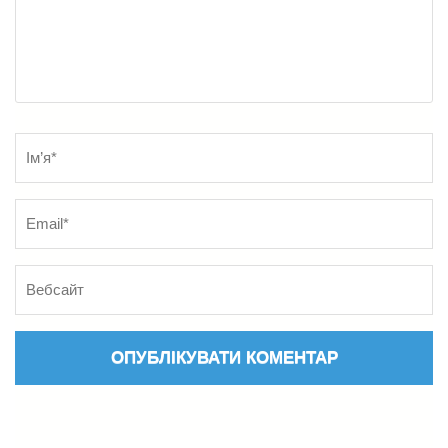
Name
*