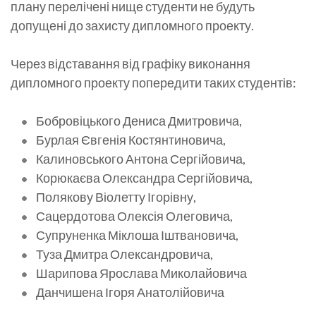
плану перелічені нище студенти не будуть
допущені до захисту дипломного проекту.
Через відставання від графіку виконання
дипломного проекту попередити таких студентів:
Бобровіцького Дениса Дмитровича,
Бурлая Євгенія Костянтиновича,
Калиновського Антона Сергійовича,
Корюкаєва Олександра Сергійовича,
Полякову Віолетту Ігорівну,
Сацердотова Олексія Олеговича,
Супруненка Міклоша Іштвановича,
Туза Дмитра Олександровича,
Шарипова Ярослава Миколайовича
Данчишена Ігоря Анатолійовича