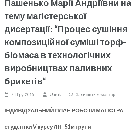
Пашенько Марії Андріївни на
тему магістерської
дисертації: “Процес сушіння
композиційної суміші торф-
біомаса в технологічних
виробництвах паливних
брикетів“
24 Гру,2015
Uaruk
Залишити коментар
ІНДИВІДУАЛЬНИЙ ПЛАН РОБОТИ МАГІСТРА
студентки
V
курсу ЛН-
5
1м групи