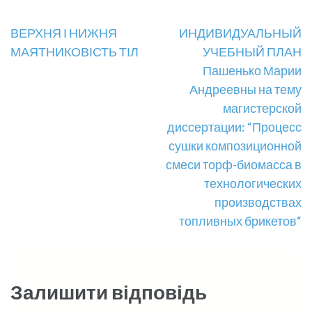
Навігація
ВЕРХНЯ І НИЖНЯ
ИНДИВИДУАЛЬНЫЙ
МАЯТНИКОВІСТЬ ТІЛ
УЧЕБНЫЙ ПЛАН
записів
Пашенько Марии
Андреевны на тему
магистерской
диссертации: “Процесс
сушки композиционной
смеси торф-биомасса в
технологических
производствах
топливных брикетов“
Залишити відповідь