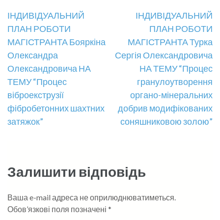
Навігація
ІНДИВІДУАЛЬНИЙ
ІНДИВІДУАЛЬНИЙ
ПЛАН РОБОТИ
ПЛАН РОБОТИ
записів
МАГІСТРАНТА Бояркіна
МАГІСТРАНТА Турка
Олександра
Сергія Олександровича
Олександровича НА
НА ТЕМУ “Процес
ТЕМУ “Процес
гранулоутворення
віброекструзії
органо-мінеральних
фібробетонних шахтних
добрив модифікованих
затяжок”
соняшниковою золою”
Залишити відповідь
Ваша e-mail адреса не оприлюднюватиметься.
Обов’язкові поля позначені
*