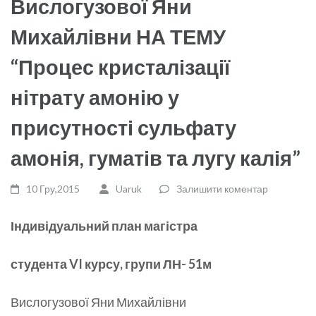
Вислогузової Яни
Михайлівни НА ТЕМУ
“Процес кристалізації
нітрату амонію у
присутності сульфату
амонія, гуматів та лугу калія”
10 Гру,2015
Uaruk
Залишити коментар
Індивідуальний план магістра
студента
VI
курсу
,
групи ЛН- 5
1м
Вислогузової Яни Михайлівни