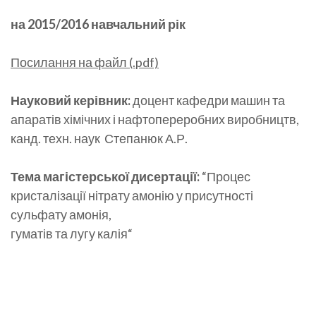
на 2015/2016 навчальний рік
Посилання на файл (.pdf)
Науковий керівник:
доцент кафедри машин та
апаратів хімічних і нафтопереробних виробництв,
канд. техн. наук Степанюк А.Р.
Тема магістерської дисертації:
“Процес
кристалізації нітрату амонію у присутності
сульфату амонія,
гуматів та лугу калія“