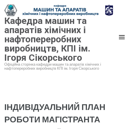
Перейти
до
Кафедра машин та
вмісту
(натисніть
апаратів хімічних і
Enter)
нафтопереробних
виробництв, КПІ ім.
Ігоря Сікорського
Офіційна сторінка кафедри машин та апаратів хімічних і
нафтопереробних виробництв КПІ ім. Ігоря Сікорського
ІНДИВІДУАЛЬНИЙ ПЛАН
РОБОТИ МАГІСТРАНТА