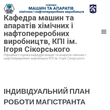
Перейти
до
Кафедра машин та
вмісту
(натисніть
апаратів хімічних і
Enter)
нафтопереробних
виробництв, КПІ ім.
Ігоря Сікорського
Офіційна сторінка кафедри машин та апаратів хімічних і
нафтопереробних виробництв КПІ ім. Ігоря Сікорського
ІНДИВІДУАЛЬНИЙ ПЛАН
РОБОТИ МАГІСТРАНТА