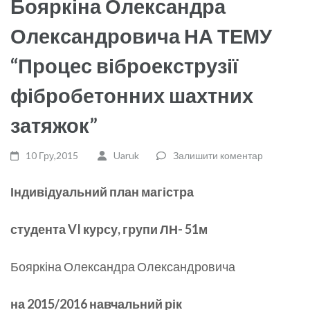
Бояркіна Олександра
Олександровича НА ТЕМУ
“Процес віброекструзії
фібробетонних шахтних
затяжок”
10 Гру,2015
Uaruk
Залишити коментар
Індивідуальний план магістра
студента
VI
курсу
,
групи ЛН- 5
1м
Бояркіна Олександра Олександровича
на 2015/2016 навчальний рік