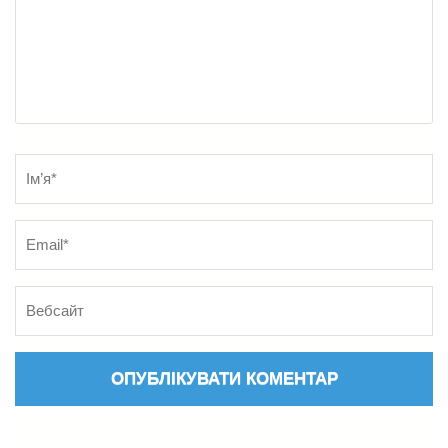
Name
*