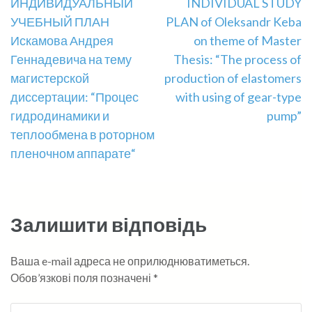
Навігація
ИНДИВИДУАЛЬНЫЙ
INDIVIDUAL STUDY
УЧЕБНЫЙ ПЛАН
PLAN of Oleksandr Keba
записів
Искамова Андрея
on theme of Master
Геннадевича на тему
Thesis: “The process of
магистерской
production of elastomers
диссертации: “Процес
with using of gear-type
гидродинамики и
pump”
теплообмена в роторном
пленочном аппарате“
Залишити відповідь
Ваша e-mail адреса не оприлюднюватиметься.
Обов’язкові поля позначені
*
Коментувати