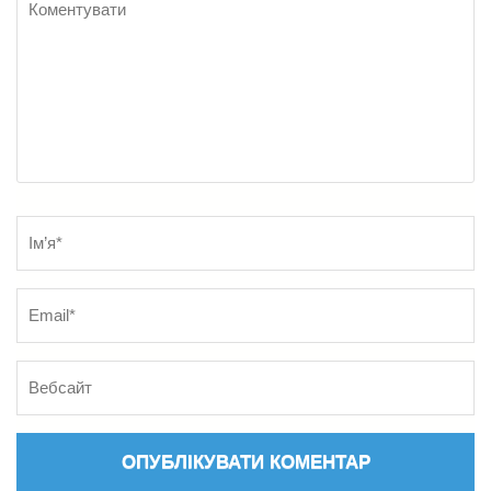
Name
*