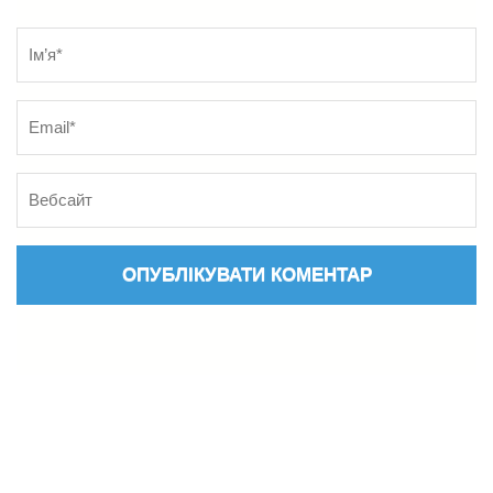
Name
*