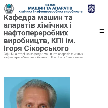
Перейти
до
Кафедра машин та
вмісту
(натисніть
апаратів хімічних і
Enter)
нафтопереробних
виробництв, КПІ ім.
Ігоря Сікорського
Офіційна сторінка кафедри машин та апаратів хімічних і
нафтопереробних виробництв КПІ ім. Ігоря Сікорського