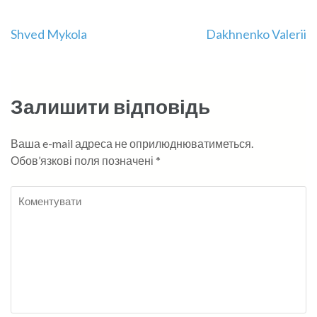
Навігація
Shved Mykola
Dakhnenko Valerii
записів
Залишити відповідь
Ваша e-mail адреса не оприлюднюватиметься.
Обов’язкові поля позначені
*
Коментувати