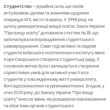
Студентство
— рушійна сила, що своїм
ентузіазмом, ідеями та знаннями щоденно
покращує КПІ, місто та країну. У 1998 році, на
шляху демократизації вищої освіти, Закон України
“Про вищу освіту” доповнили статтею №38, що
започаткувала впровадження студентського
самоврядування. Саме тоді активні та свідомі
студенти Київського політехнічного інституту імені
Ігоря Сікорського створили Студентську раду. Її
головною метою було і залишається створення
сприятливих умов для активної участі всіх
студентів у повсякденному житті університету,
його вдосконаленні та урізноманітненні. Згодом, у
січні 2010 року, до Закону України “Про вищу
освіту” внесли зміни, які розширили повноваження
та обов’язки органів студентського