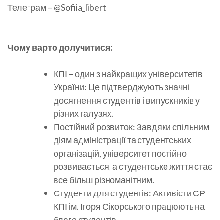
Телеграм – @Sofiia_libert
Чому варто долучитися:
КПІ – один з найкращих університетів
України: Це підтверджують значні
досягнення студентів і випускників у
різних галузях.
Постійний розвиток: Завдяки спільним
діям адміністрації та студентських
організацій, університет постійно
розвивається, а студентське життя стає
все більш різноманітним.
Студенти для студентів: Активісти СР
КПІ ім. Ігоря Сікорського працюють на
благо студентів.