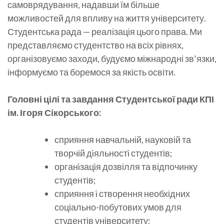
самоврядування, надавши їм більше
можливостей для впливу на життя університету.
Студентська рада — реалізація цього права. Ми
представляємо студентство на всіх рівнях,
організовуємо заходи, будуємо міжнародні зв’язки,
інформуємо та боремося за якість освіти.
Головні цілі та завдання Студентської ради КПІ
ім. Ігоря Сікорського:
сприяння навчальній, науковій та
творчій дiяльностi студентів;
органiзацiя дозвілля та відпочинку
студентів;
сприяння i створення необхідних
соціально-побутових умов для
студентів університету;