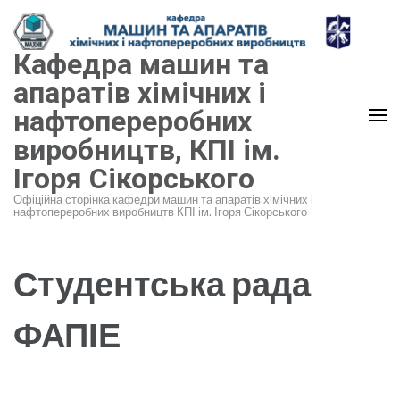
Перейти
до
Кафедра машин та
вмісту
(натисніть
апаратів хімічних і
Enter)
нафтопереробних
виробництв, КПІ ім.
Ігоря Сікорського
Офіційна сторінка кафедри машин та апаратів хімічних і
нафтопереробних виробництв КПІ ім. Ігоря Сікорського
Студентська рада
ФАПІЕ