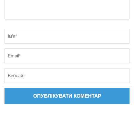
Name
*