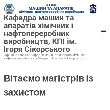
Перейти
до
Кафедра машин та
вмісту
(натисніть
апаратів хімічних і
Enter)
нафтопереробних
виробництв, КПІ ім.
Ігоря Сікорського
Офіційна сторінка кафедри машин та апаратів хімічних і
нафтопереробних виробництв КПІ ім. Ігоря Сікорського
Вітаємо магістрів із
захистом