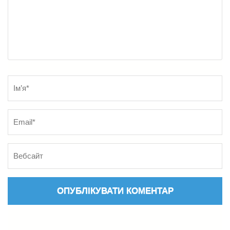
Name
*