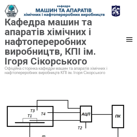
Перейти
до
Кафедра машин та
вмісту
(натисніть
апаратів хімічних і
Enter)
нафтопереробних
виробництв, КПІ ім.
Ігоря Сікорського
Офіційна сторінка кафедри машин та апаратів хімічних і
нафтопереробних виробництв КПІ ім. Ігоря Сікорського