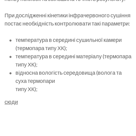
При дослідженні кінетики інфрачервоного сушіння
постає необхідність контролювати такі параметри:
температура в середині сушильної камери
(термопара типу ХК);
температура в середині матеріалу (термопара
типу ХК);
відносна вологість середовища (волога та
суха термопари
типу ХК);
сюди