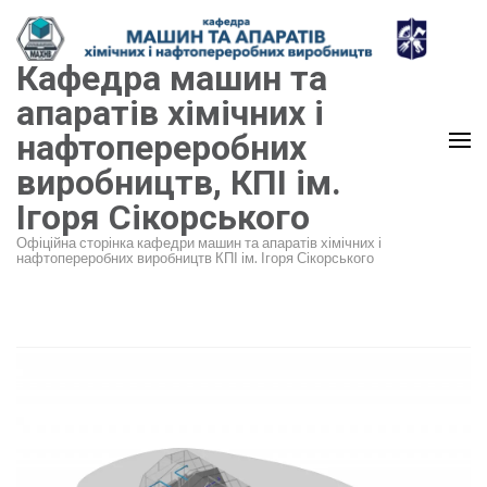
Перейти
до
Кафедра машин та
вмісту
(натисніть
апаратів хімічних і
Enter)
нафтопереробних
виробництв, КПІ ім.
Ігоря Сікорського
Офіційна сторінка кафедри машин та апаратів хімічних і
нафтопереробних виробництв КПІ ім. Ігоря Сікорського