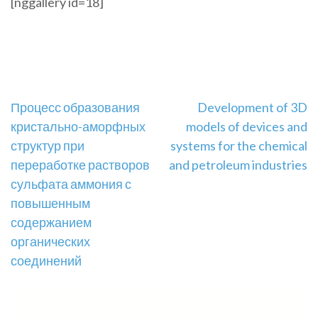
[nggallery id=18]
Навігація
Процесс образования
Development of 3D
кристально-аморфных
models of devices and
записів
структур при
systems for the chemical
переработке растворов
and petroleum industries
сульфата аммония с
повышенным
содержанием
органических
соединений