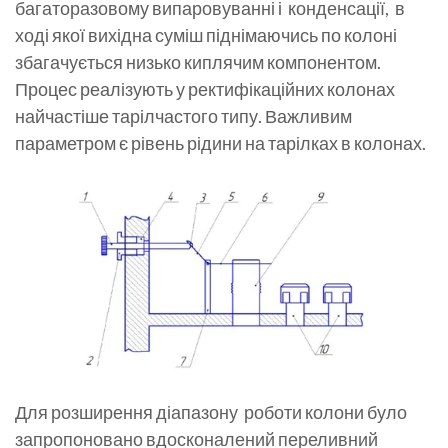
багаторазовому випаровуванні і конденсації, в
ході якої вихідна суміш піднімаючись по колоні
збагачується низько киплячим компонентом.
Процес реалізують у ректифікаційних колонах
найчастіше тарілчастого типу. Важливим
параметром є рівень рідини на тарілках в колонах.
Для розширення діапазону роботи колони було
запропоновано вдосконалений переливний