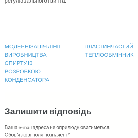
регулювального гвинта.
Навігація
МОДЕРНІЗАЦІЯ ЛІНІЇ
ПЛАСТИНЧАСТИЙ
ВИРОБНИЦТВА
ТЕПЛООБМІННИК
записів
СПИРТУ ІЗ
РОЗРОБКОЮ
КОНДЕНСАТОРА
Залишити відповідь
Ваша e-mail адреса не оприлюднюватиметься.
Обов’язкові поля позначені
*