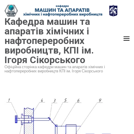
Перейти
до
Кафедра машин та
вмісту
(натисніть
апаратів хімічних і
Enter)
нафтопереробних
виробництв, КПІ ім.
Ігоря Сікорського
Офіційна сторінка кафедри машин та апаратів хімічних і
нафтопереробних виробництв КПІ ім. Ігоря Сікорського