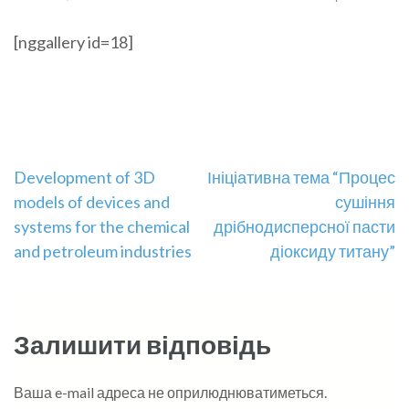
[nggallery id=18]
Навігація
Development of 3D
Ініціативна тема “Процес
models of devices and
сушіння
записів
systems for the chemical
дрібнодисперсної пасти
and petroleum industries
діоксиду титану”
Залишити відповідь
Ваша e-mail адреса не оприлюднюватиметься.