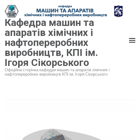
Перейти
до
Кафедра машин та
вмісту
(натисніть
апаратів хімічних і
Enter)
нафтопереробних
виробництв, КПІ ім.
Ігоря Сікорського
Офіційна сторінка кафедри машин та апаратів хімічних і
нафтопереробних виробництв КПІ ім. Ігоря Сікорського