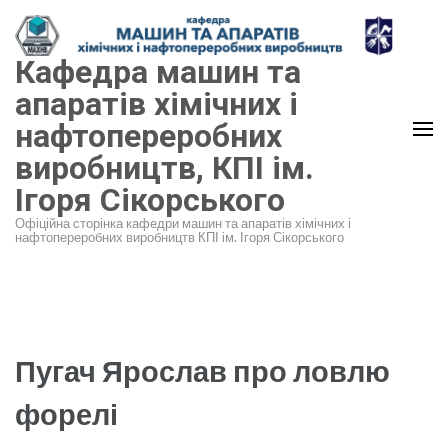
Перейти
до
Кафедра машин та
вмісту
(натисніть
апаратів хімічних і
Enter)
нафтопереробних
виробництв, КПІ ім.
Ігоря Сікорського
Офіційна сторінка кафедри машин та апаратів хімічних і
нафтопереробних виробництв КПІ ім. Ігоря Сікорського
Пугач Ярослав про ловлю
форелі