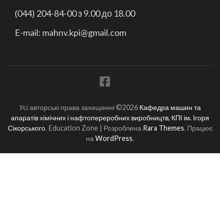
(044) 204-84-00 з 9.00 до 18.00
E-mail: mahnv.kpi@gmail.com
Усі авторські права захищенні ©2026
Кафедра машин та
апаратів хімічних і нафтопереробних виробництв, КПІ ім. Ігоря
Сікорського
.
Education Zone | Розроблена
Rara Themes
. Працює
на
WordPress
.