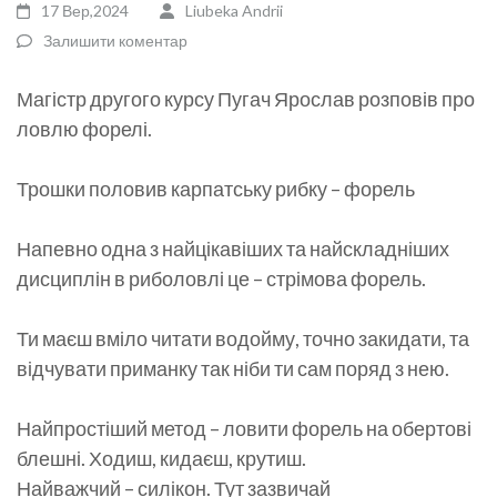
17 Вер,2024
Liubeka Andrii
Залишити коментар
Магістр другого курсу Пугач Ярослав розповів про
ловлю форелі.
Трошки половив карпатську рибку – форель
Напевно одна з найцікавіших та найскладніших
дисциплін в риболовлі це – стрімова форель.
Ти маєш вміло читати водойму, точно закидати, та
відчувати приманку так ніби ти сам поряд з нею.
Найпростіший метод – ловити форель на обертові
блешні. Ходиш, кидаєш, крутиш.
Найважчий – силікон. Тут зазвичай