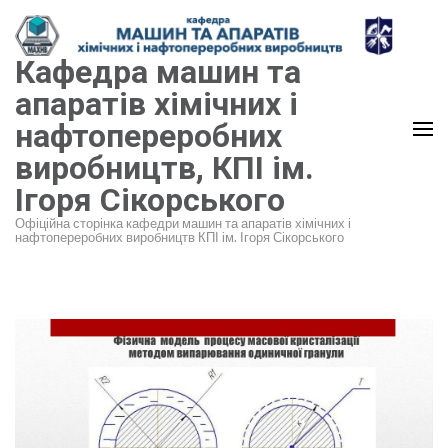
Перейти
до
Кафедра машин та
вмісту
(натисніть
апаратів хімічних і
Enter)
нафтопереробних
виробництв, КПІ ім.
Ігоря Сікорського
Офіційна сторінка кафедри машин та апаратів хімічних і
нафтопереробних виробництв КПІ ім. Ігоря Сікорського