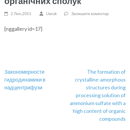
органічних сполук
2 Лип,2015
Uaruk
Залишити коментар
[nggallery id=17]
Навігація
Закономерности
The formation of
гидродинамики в
crystalline-amorphous
записів
надцентрифузи
structures during
processing solution of
ammonium sulfate with a
high content of organic
compounds