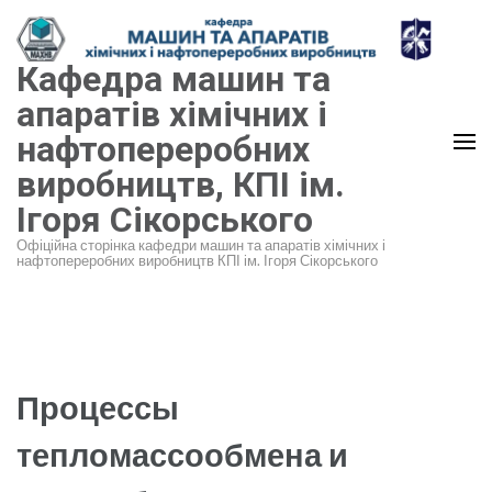
Перейти
до
Кафедра машин та
вмісту
(натисніть
апаратів хімічних і
Enter)
нафтопереробних
виробництв, КПІ ім.
Ігоря Сікорського
Офіційна сторінка кафедри машин та апаратів хімічних і
нафтопереробних виробництв КПІ ім. Ігоря Сікорського
Процессы
тепломассообмена и