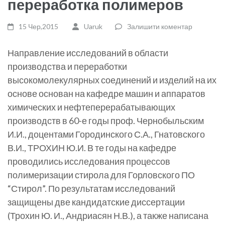
переработка полимеров
15 Чер,2015
Uaruk
Залишити коментар
Направление исследований в области
производства и переработки
высокомолекулярных соединений и изделий на их
основе основан на кафедре машин и аппаратов
химических и нефтеперерабатывающих
производств в 60-е годы проф. Чернобыльским
И.И., доцентами Городинского С.А., Гнатовского
В.И., ТРОХИН Ю.И. В те годы на кафедре
проводились исследования процессов
полимеризации стирола для Горловского ПО
“Стирол”. По результатам исследований
защищены две кандидатские диссертации
(Трохин Ю. И., Андриасян Н.В.), а также написана