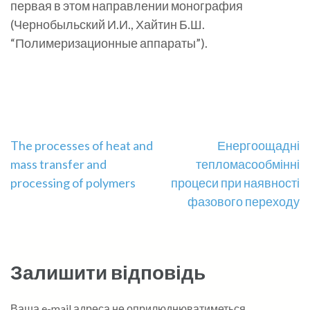
первая в этом направлении монография
(Чернобыльский И.И., Хайтин Б.Ш.
“Полимеризационные аппараты”).
Навігація
The processes of heat and
Енергоощадні
mass transfer and
тепломасообмінні
записів
processing of polymers
процеси при наявності
фазового переходу
Залишити відповідь
Ваша e-mail адреса не оприлюднюватиметься.