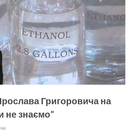
Ярослава Григоровича на
и не знаємо”
тар