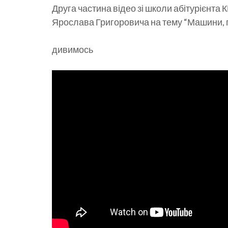
Друга частина відео зі школи абітурієнта
Ярослава Григоровича на тему “Машини, пр
дивимось