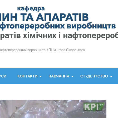
атів хімічних і нафтопереро
нафтопереробних виробництв КПІ ім. Ігоря Сікорського
РСИ
КОНТАКТИ
НАВЧАННЯ
СТУДЕНТСТВО