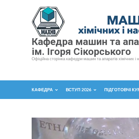
Перейти
до
вмісту
(натисніть
Enter)
Кафедра машин та апар
ім. Ігоря Сікорського
Офіційна сторінка кафедри машин та апаратів хімічних і 
КАФЕДРА
ВСТУП 2026
ПІДГОТОВЧІ КУ