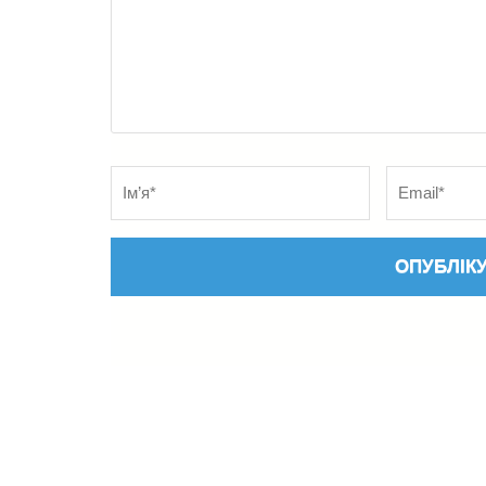
Name
*
Електронна
адреса
*