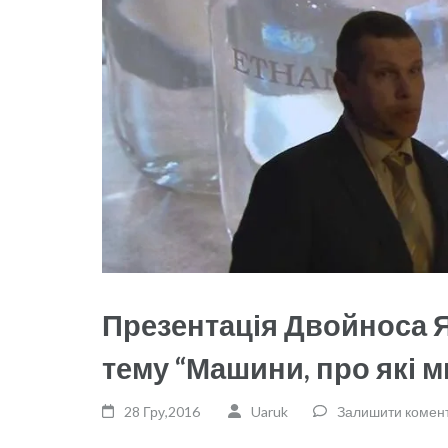
Презентація Двойноса 
тему “Машини, про які м
28 Гру,2016
Uaruk
Залишити комен