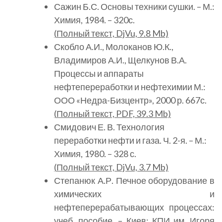
Сажин Б.С. Основы техники сушки. – М.:
Химия, 1984. – 320с.
(
Полный
текст, DjVu, 9.8 Mb)
Скобло А.И., Молоканов Ю.К.,
Владимиров А.И., Щелкунов В.А.
Процессы и аппараты
нефтепереработки и нефтехимии М.:
ООО «Недра-Бизцентр», 2000 р. 667с.
(
Полный
текст, PDF, 39.3 Mb)
Смидович Е. В. Технология
переработки нефти и газа. Ч. 2-я. – М.:
Химия, 1980. – 328 с.
(
Полный
текст, DjVu, 3.7 Mb)
Степанюк А.Р. Печное оборудование в
химических и
нефтеперерабатывающих процессах:
учеб. пособие. – Киев: КПИ им. Игоря