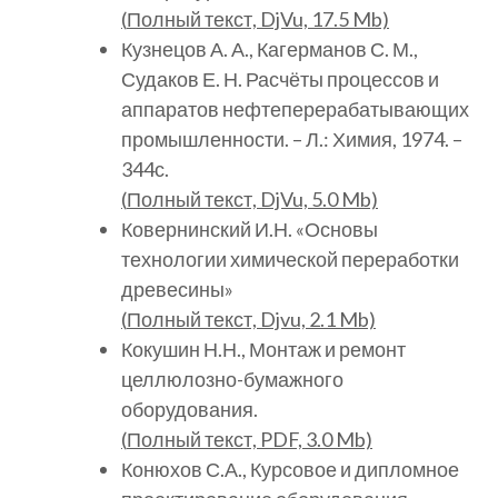
(
Полный
текст, DjVu, 17.5 Mb)
Кузнецов А. А., Кагерманов С. М.,
Судаков Е. Н. Расчёты процессов и
аппаратов нефтеперерабатывающих
промышленности. – Л.: Химия, 1974. –
344с.
(
Полный
текст, DjVu, 5.0 Mb)
Ковернинский И.Н. «Основы
технологии химической переработки
древесины»
(
Полный
текст, Djvu, 2.1 Mb)
Кокушин Н.Н., Монтаж и ремонт
целлюлозно-бумажного
оборудования.
(
Полный
текст, PDF, 3.0 Mb)
Конюхов С.А., Курсовое и дипломное