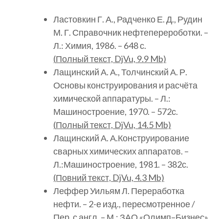
Ластовкин Г. А., Радченко Е. Д., Рудин
М. Г. Справочник нефтеперероботки. –
Л.: Химия, 1986. – 648 с.
(
Полный
текст, DjVu, 9.9 Mb)
Лащинский А. А., Толчинский А. Р.
Основы конструирования и расчёта
химической аппаратуры. – Л.:
Машиностроение, 1970. – 572с.
(
Полный
текст, DjVu, 14.5 Mb)
Лащинский А. А.Конструирование
сварных химических аппаратов. –
Л.:Машиностроение, 1981. – 382с.
(Повний текст, DjVu, 4.3 Mb)
Леффер Уильям Л. Переработка
нефти. – 2-е изд., пересмотренное /
Пер. с англ. – М.: ЗАО «Олимп–Бизнес»,