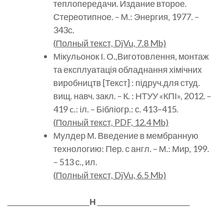
теплопередачи. Издание второе.
Стереотипное. – М.: Энергия, 1977. –
343с.
(
Полный
текст, DjVu, 7.8 Mb)
Мікульонок І. О.,Виготовлення, монтаж
та експлуатація обладнання хімічних
виробництв [Текст] : підруч.для студ.
вищ. навч. закл. – К. : НТУУ «КПІ», 2012. –
419 c.: іл. – Бібліогр.: с. 413–415.
(
Полный
текст, PDF, 12.4 Mb)
Мулдер М. Введение в мембранную
технологию: Пер. с англ. – М.: Мир, 199.
– 513 с., ил.
(
Полный
текст, DjVu, 6.5 Mb)
________________________
Н
___________________________