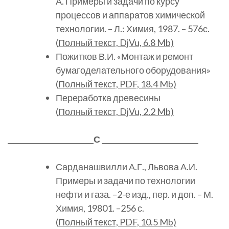
А. Примеры и задачи по курсу
процессов и аппаратов химической
технологии. – Л.: Химия, 1987. – 576с.
(
Полный
текст, DjVu, 6.8 Mb)
Пожитков В.И. «Монтаж и ремонт
бумагоделательного оборудования»
(
Полный
текст, PDF, 18.4 Mb)
Переработка древесины
(
Полный
текст, DjVu, 2.2 Mb)
________________________
С
___________________________
Сарданашвилли А.Г., Львова А.И.
Примеры и задачи по технологии
нефти и газа. –2-е изд., пер. и доп. – М.
Химия, 19801. –256 с.
(
Полный
текст, PDF, 10.5 Mb)