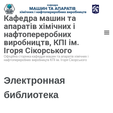
Перейти
до
Кафедра машин та
вмісту
(натисніть
апаратів хімічних і
Enter)
нафтопереробних
виробництв, КПІ ім.
Ігоря Сікорського
Офіційна сторінка кафедри машин та апаратів хімічних і
нафтопереробних виробництв КПІ ім. Ігоря Сікорського
Электронная
библиотека