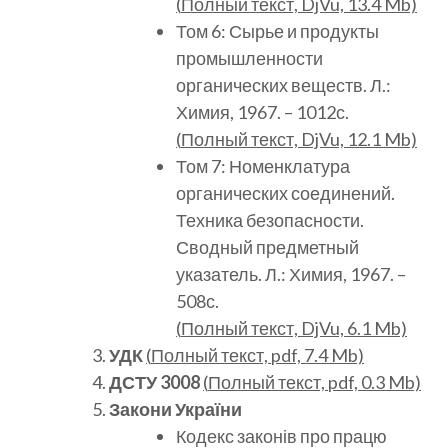
(
Полный
текст, DjVu, 13.4 Mb)
Том 6: Сырье и продукты
промышленности
органических веществ. Л.:
Химия, 1967. – 1012с.
(
Полный
текст, DjVu, 12.1 Mb)
Том 7: Номенклатура
органических соединений.
Техника безопасности.
Сводный предметный
указатель. Л.: Химия, 1967. –
508с.
(
Полный
текст, DjVu, 6.1 Mb)
УДК
(
Полный
текст, pdf, 7.4 Mb)
ДСТУ 3008
(
Полный
текст, pdf, 0.3 Mb)
Закони України
Кодекс законів про працю