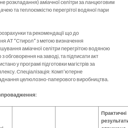
ічне розкладання) аміачної селітри за ланцюговим
дачею та теплоємкістю перегрітої водяної пари
розрахунки та рекомендації що до
я АТ “Стирол” з метою визначення
шування аміачної селітри перегрітою водяною
 обговорення на заводі, та підписати акт
стано у програмі підготовки магістрів за
лексу. Спеціалізація: Комп’ютерне
ладнання целюлозно-паперового виробництва.
впровадження:
Практичні
результати