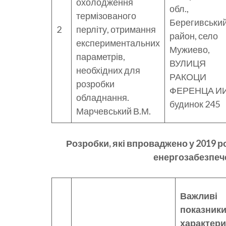
охолодження
обл.,
термізованого
Берегивськи
2
перліту, отримання
район, село
експериментальних
Мужиево,
параметрів,
ВУЛИЦЯ
необхідних для
РАКОЦИ
розробки
ФЕРЕНЦА ИИ
обладнання.
будинок 245
Марчевський В.М.
Розробки, які впроваджено у 2019 р
енергозабезпече
Важливі
показники,
характер