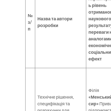
ь рівень
отримано
№
Назва та автори
науковог
з/
розробки
результат
п
переваги 
аналогами
економічн
соціальн
ефект
Філія
Технічне рішення,
«Менськи
специфікація та
сир»
Прив
розрахунки для
підприємс