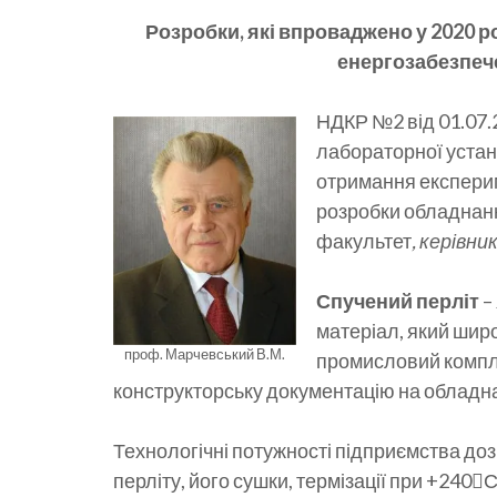
Розробки, які впроваджено у 2020 р
енергозабезпече
НДКР №2 від 01.07.
лабораторної устан
отримання експерим
розробки обладнання
факультет
, керівни
Спучений перліт
–
матеріал, який шир
проф. Марчевський В.М.
промисловий комп
конструкторську документацію на обладн
Технологічні потужності підприємства до
перліту, його сушки, термізації при +240