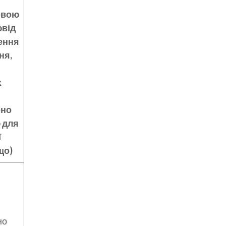
овою
від
ення
ня,
х
ено
 для
ї
що)
но