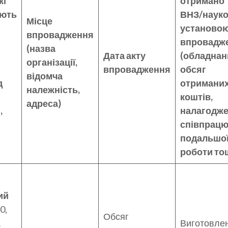
кі
отримано
ують
ВНЗ/наук
Місце
установою
впровадження
впровадж
(назва
Дата акту
(обладнан
організації,
впровадження
обсяг
відомча
д
отримани
належність,
коштів,
адреса)
,
налагодж
співпрацю
подальшо
роботи то
ий
0,
Обсяг
а
Виготовле