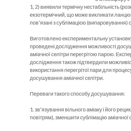
1, 2) виявили термічну нестабільність (роз
екзотермічний, що може викликати ланцюг
пов’язані з сублімацією (випаровування) с
Виготовлено експериментальну установку
проведені дослідження можливості досу
аміачної селітри перегрітою парою. Експ
дослідження також підтвердили можливі
використання перегрітої пари для процес
досушування аміачної селітри.
Переваги такого способу досушування:
1. зв’язування вільного аміаку і його рец
повітрям), зменшити сублімацію аміачної 