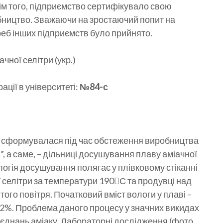
ім того, підприємство сертифікувало свою
бництво. Зважаючи на зростаючий попит на
реб інших підприємств було прийнято.
ної селітри (укр.)
ції в університеті:
№84-с
 сформувалася під час обстеження виробництва
 а саме, – дільниці досушування плаву аміачної
логія досушування полягає у плівковому стіканні
 селітри за температури 190С та продувці над
ітого повітря. Початковий вміст вологи у плаві –
,2%. Проблема даного процесу у значних викидах
’єднань аміаку. Лабораторні дослідження (фото