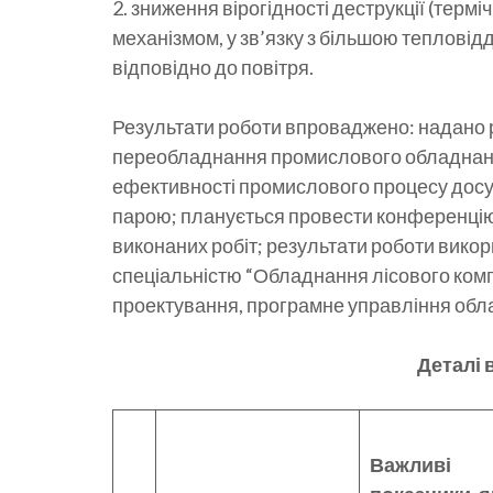
2. зниження вірогідності деструкції (терм
механізмом, у зв’язку з більшою тепловід
відповідно до повітря.
Результати роботи впроваджено: надано 
переобладнання промислового обладнанн
ефективності промислового процесу досу
парою; планується провести конференцію з
виконаних робіт; результати роботи викори
спеціальністю “Обладнання лісового комп
проектування, програмне управління об
Деталі 
Важливі