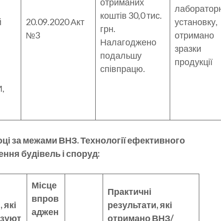
отриманих
лаборатор
коштів 30,0 тис.
й
20.09.2020 Акт
установку,
грн.
№3
отримано
Налагоджено
зразки
подальшу
продукції
співпрацю.
,
оці за межами ВНЗ. Технології ефективного
ння будівель і споруд:
Місце
Практичні
впров
 які
результати, які
аджен
изуют
отримано ВНЗ/