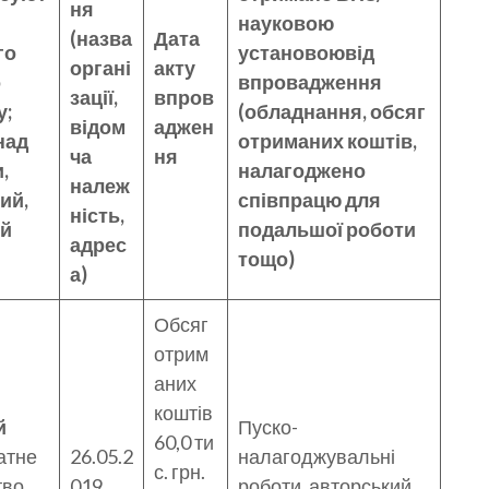
ня
науковою
(назва
Дата
го
установоювід
органі
акту
о
впровадження
зації,
впров
у;
(обладнання, обсяг
відом
аджен
над
отриманих коштів,
ча
ня
,
налагоджено
належ
ий,
співпрацю для
ність,
ий
подальшої роботи
адрес
тощо)
а)
Обсяг
отрим
аних
коштів
й
Пуско-
60,0 ти
атне
26.05.2
налагоджувальні
с. грн.
тво
019
роботи, авторський