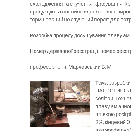
охолодження та спучення і фасування. Кр
продукцію та постійно вдосконалює виро
термінований не спучений перліт для пот
Розробка процесу досушування плаву аміач
Номер державної реєстрації, номер реєстра
професор, к.т.н. Марчевський В. М.
Тема розробки
ПАО “СТИРОЛ”,
селітри. Техно
плаву аміачної
плівкою розігр
2%, кінцевий 0
в атмосферу з