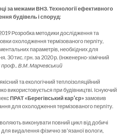
оці за межами ВНЗ. Технології ефективного
ння будівель і споруд:
2019 Розробка методики дослідження та
овки охолодження термізованого перліту,
ентальних параметрів, необхідних для
. 30 тис. грн. за 2020 р. (Інженерно-хімічний
к проф.. В.М. Марчевський
 якісний та екологічний теплоізоляційний
око використовується при будівництві. Існуючий
лекс
ПРАТ «Берегівський кар’єр»
замовив
ання для охолодження термізованого перліту.
зволяють виконувати повний цикл від добичі
С для видалення фізично зв’язаної вологи,