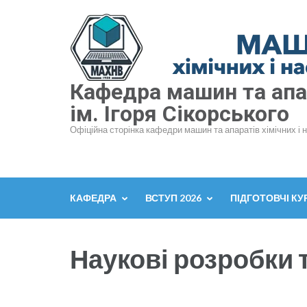
Перейти
до
вмісту
(натисніть
Enter)
Кафедра машин та апар
ім. Ігоря Сікорського
Офіційна сторінка кафедри машин та апаратів хімічних і 
КАФЕДРА
ВСТУП 2026
ПІДГОТОВЧІ КУ
Наукові розробки 