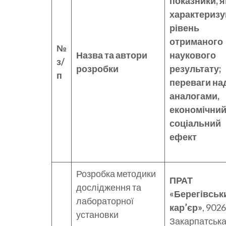
показники, я
характериз
рівень
отриманого
№
Назва та автори
наукового
з/
розробки
результату;
п
переваги на
аналогами,
економічний
соціальний
ефект
Розробка методики
ПРАТ
дослідження та
«Берегівськ
лабораторної
кар’єр»
, 9026
установки
Закарпатськ