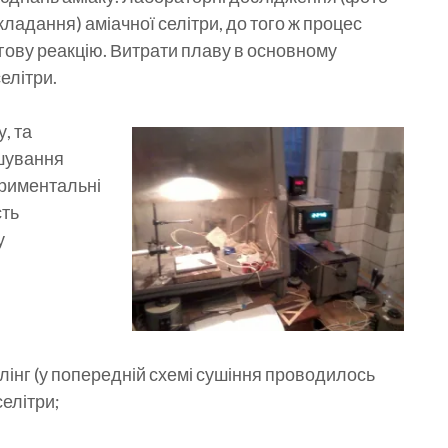
кладання) аміачної селітри, до того ж процес
ову реакцію. Витрати плаву в основному
елітри.
, та
шування
ериментальні
сть
у
иклінг (у попередній схемі сушіння проводилось
селітри;