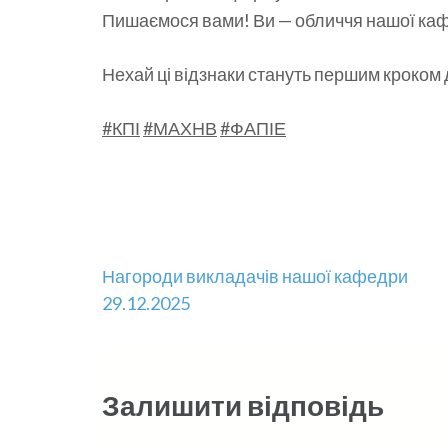
​Пишаємося вами! Ви — обличчя нашої ка
Нехай ці відзнаки стануть першим кроком
#КПІ
​
#МАХНВ
#ФАПІЕ
Навігація
Нагороди викладачів нашої кафедри
29.12.2025
записів
Залишити відповідь