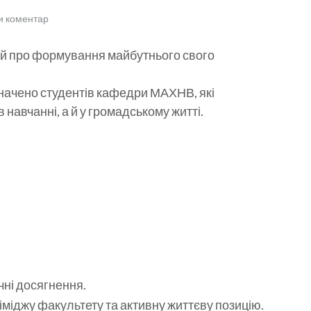
и коментар
а й про формування майбутнього свого
значено студентів кафедри МАХНВ, які
навчанні, а й у громадському житті.
чні досягнення.
іджу факультету та активну життєву позицію.