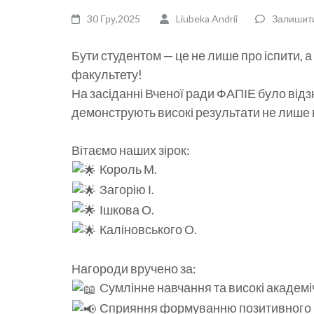
30 Гру,2025
Liubeka Andrii
Залишит
Бути студентом — це не лише про іспити, 
факультету!
На засіданні Вченої ради ФАПІЕ було від
демонструють високі результати не лише в 
​Вітаємо наших зірок:
Король М.
Загорію І.
Ішкова О.
Каліновського О.
​Нагороди вручено за:
Сумлінне навчання та високі академі
Сприяння формуванню позитивного ім