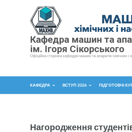
Перейти
до
вмісту
(натисніть
Enter)
Кафедра машин та апар
ім. Ігоря Сікорського
Офіційна сторінка кафедри машин та апаратів хімічних і 
КАФЕДРА
ВСТУП 2026
ПІДГОТОВЧІ КУ
Нагородження студентів