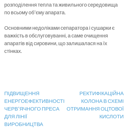
розподілення тепла та живильного середовища
по всьому об’єму апарата.
Основними недоліками сепаратора і сушарки є
важкість в обслуговуванні, а саме очищення
апаратів від сировини, що залишалася на їх
стінках.
Навігація
ПІДВИЩЕННЯ
РЕКТИФІКАЦІЙНА
ЕНЕРГОЕФЕКТИВНОСТІ
КОЛОНА В СХЕМІ
записів
ЧЕРВ’ЯЧНОГО ПРЕСА
ОТРИМАННЯ ОЦТОВОЇ
ДЛЯ ЛІНІЇ
КИСЛОТИ
ВИРОБНИЦТВА