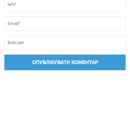
Name
*