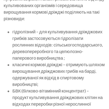
культивованих організмів і середовища
вирощування кормові дріжджі поділяють на такі
різновиди:
гідролізний – для культивування дріжджових
грибків застосовуються гідролізати
рослинних відходів: сільськогосподарського,
деревопереробного та целюлозно-
паперового виробництва ;
класичні кормові дріжджі – отримують шляхом
вирощування дріжджових грибів на барді,
одержуваної як відхід в спиртовому
виробництві;
БВК (білково-вітамінний концентрат) –
продукт культивування дріжджових клітин на
відходах переробки різної нерослинної