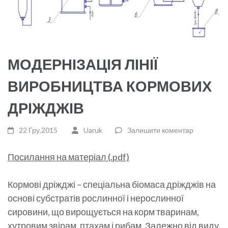
МОДЕРНІЗАЦІЯ ЛІНІЇ
ВИРОБНИЦТВА КОРМОВИХ
ДРІЖДЖІВ
22 Гру,2015
Uaruk
Залишити коментар
Посилання на матеріал (.pdf)
Кормові дріжджі – спеціальна біомаса дріжджів на
основі субстратів рослинної і нерослинної
сировини, що вирощується на корм тваринам,
хутровим звірам, птахам і рибам. Залежно від виду