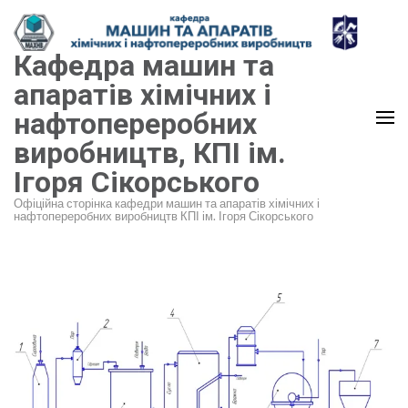
Перейти
до
Кафедра машин та
вмісту
(натисніть
апаратів хімічних і
Enter)
нафтопереробних
виробництв, КПІ ім.
Ігоря Сікорського
Офіційна сторінка кафедри машин та апаратів хімічних і
нафтопереробних виробництв КПІ ім. Ігоря Сікорського