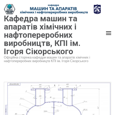
Перейти
до
Кафедра машин та
вмісту
(натисніть
апаратів хімічних і
Enter)
нафтопереробних
виробництв, КПІ ім.
Ігоря Сікорського
Офіційна сторінка кафедри машин та апаратів хімічних і
нафтопереробних виробництв КПІ ім. Ігоря Сікорського