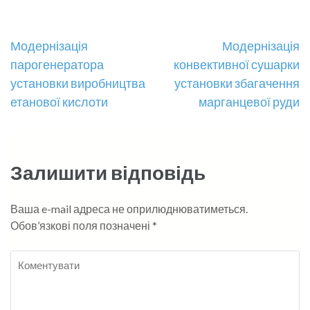
Навігація
Модернізація
Модернізація
парогенератора
конвективної сушарки
записів
установки виробництва
установки збагачення
етанової кислоти
марганцевої руди
Залишити відповідь
Ваша e-mail адреса не оприлюднюватиметься.
Обов’язкові поля позначені
*
Коментувати