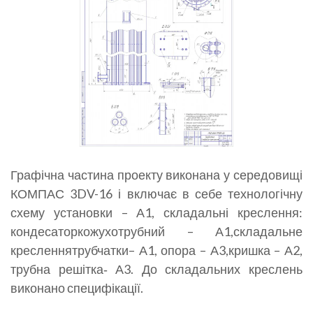
Графічна частина проекту виконана у середовищі
КОМПАС 3DV-16 і включає в себе технологічну
схему установки – А1, складальні креслення:
кондесаторкожухотрубний – А1,складальне
кресленнятрубчатки– А1, опора – А3,кришка – А2,
трубна решітка­­‑ А3. До складальних креслень
виконано специфікації.