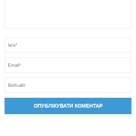
Name
*