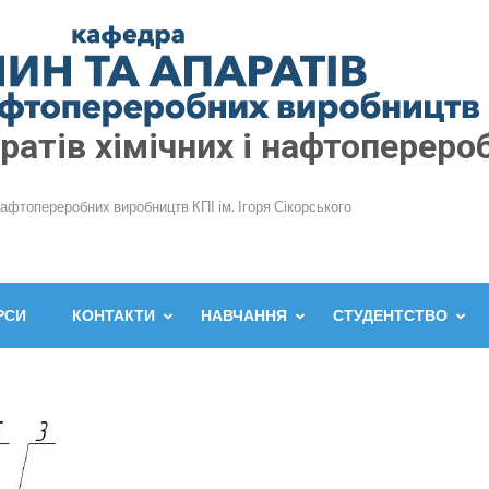
атів хімічних і нафтопереро
нафтопереробних виробництв КПІ ім. Ігоря Сікорського
РСИ
КОНТАКТИ
НАВЧАННЯ
СТУДЕНТСТВО