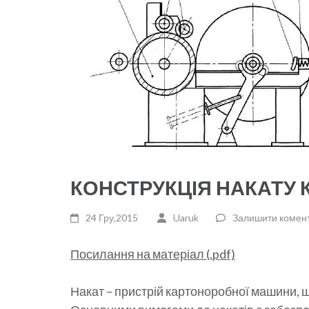
КОНСТРУКЦІЯ НАКАТУ
24 Гру,2015
Uaruk
Залишити комен
Посилання на матеріал (.pdf)
Накат – пристрій картоноробної машини, 