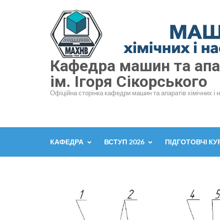
Перейти
до
вмісту
(натисніть
Enter)
Кафедра машин та апар
ім. Ігоря Сікорського
Офіційна сторінка кафедри машин та апаратів хімічних і 
КАФЕДРА
ВСТУП 2026
ПІДГОТОВЧІ КУ