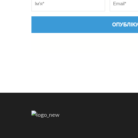
адреса
*