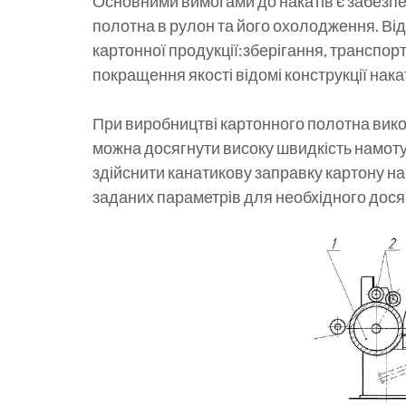
Основними вимогами до накатів є забезпе
полотна в рулон та його охолодження. Ві
картонної продукції:зберігання, транспор
покращення якості відомі конструкції нак
При виробництві картонного полотна вик
можна досягнути високу швидкість намот
здійснити канатикову заправку картону н
заданих параметрів для необхідного досяг