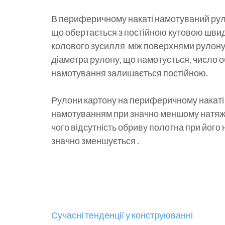
В периферичному накаті намотуваний руло
що обертається з постійною кутовою швид
колового зусилля між поверхнями рулону і 
діаметра рулону, що намотується, число 
намотування залишається постійною.
Рулони картону на периферичному накаті 
намотуванням при значно меншому натяжін
чого відсутність обриву полотна при його 
значно зменшується .
Навігація
Сучасні тенденції у конструюванні