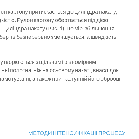
н картону притискається до циліндра накату,
кістю. Рулон картону обертається під дією
циліндра накату (Рис. 1). По мірі збільшення
обертів безперервно зменшується, а швидкість
утворюються з щільним і рівномірним
ні полотна, ніж на осьовому накаті, внаслідок
намотуванні, а також при наступній його обробці
МЕТОДИ ІНТЕНСИФІКАЦІЇ ПРОЦЕСУ