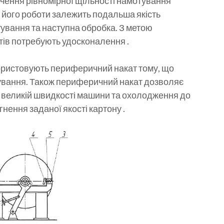
чення рівномірної щільності намотування
д його роботи залежить подальша якість
тування та наступна обробка. З метою
атів потребують удосконалення .
ористовують периферичний накат тому, що
ування. Також периферичний накат дозволяє
а великій швидкості машини та охолодження до
нення заданої якості картону .