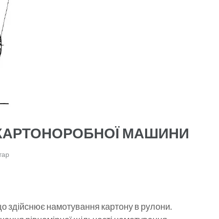
 КАРТОНОРОБНОЇ МАШИНИ
тар
що здійснює намотування картону в рулони.