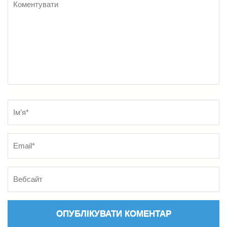
Name
*