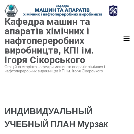
Перейти
до
Кафедра машин та
вмісту
(натисніть
апаратів хімічних і
Enter)
нафтопереробних
виробництв, КПІ ім.
Ігоря Сікорського
Офіційна сторінка кафедри машин та апаратів хімічних і
нафтопереробних виробництв КПІ ім. Ігоря Сікорського
ИНДИВИДУАЛЬНЫЙ
УЧЕБНЫЙ ПЛАН Мурзак