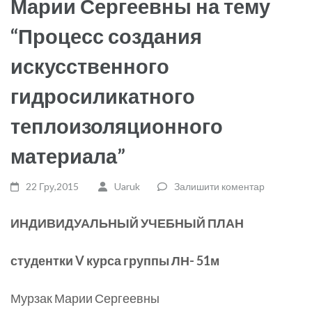
Марии Сергеевны на тему
“Процесс создания
искусственного
гидросиликатного
теплоизоляционного
материала”
22 Гру,2015
Uaruk
Залишити коментар
ИНДИВИДУАЛЬНЫЙ УЧЕБНЫЙ ПЛАН
студент
ки
V
курса групп
ы
ЛН-
5
1м
Мурзак Марии Сергеевны