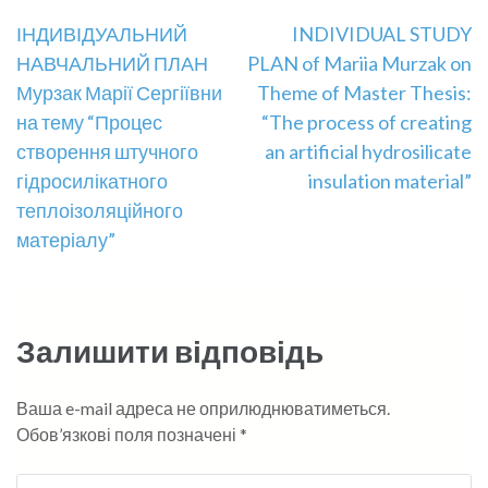
Навігація
ІНДИВІДУАЛЬНИЙ
INDIVIDUAL STUDY
НАВЧАЛЬНИЙ ПЛАН
PLAN of Mariia Murzak on
записів
Мурзак Марії Сергіївни
Theme of Master Thesis:
на тему “Процес
“The process of creating
створення штучного
an artificial hydrosilicate
гідросилікатного
insulation material”
теплоізоляційного
матеріалу”
Залишити відповідь
Ваша e-mail адреса не оприлюднюватиметься.
Обов’язкові поля позначені
*
Коментувати