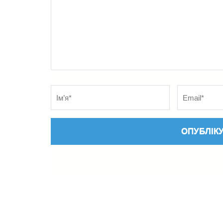
Name
*
Електронна
адреса
*