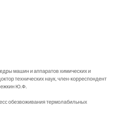
дры машин и аппаратов химических и
ктор технических наук, член-корреспондент
нежкин Ю.Ф.
есс обезвоживания термолабильных