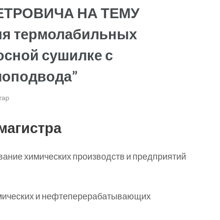
ЕТРОВИЧА НА ТЕМУ
ия термолабильных
осной сушилке с
лоподвода”
тар
магистра
ание химических производств и предприятий
мических и нефтеперерабатывающих