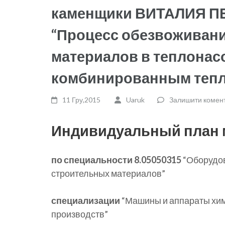
каменщики ВИТАЛИЯ П
“Процесс обезвоживан
материалов в теплонас
комбинированным теп
11 Гру,2015
Uaruk
Залишити комен
Индивидуальный план 
по специальности 8.05050315
“Оборудов
строительных материалов”
специализации
“Машины и аппараты хи
производств”