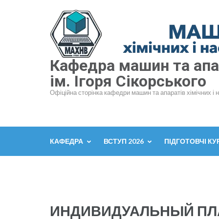
Перейти
до
вмісту
(натисніть
Enter)
Кафедра машин та апар
ім. Ігоря Сікорського
Офіційна сторінка кафедри машин та апаратів хімічних і 
КАФЕДРА
ВСТУП 2026
ПІДГОТОВЧІ КУ
ИНДИВИДУАЛЬНЫЙ ПЛА