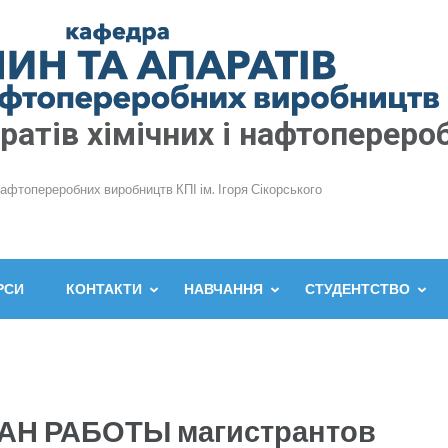
атів хімічних і нафтопереро
нафтопереробних виробництв КПІ ім. Ігоря Сікорського
РСИ
КОНТАКТИ
НАВЧАННЯ
СТУДЕНТСТВО
Н РАБОТЫ магистрантов