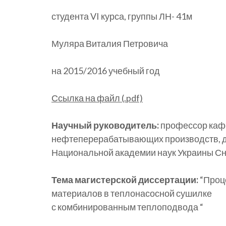
студента VI курса, группы ЛН- 41м
Муляра Виталия Петровича
на 2015/2016 учебный год
Ссылка на файл (.pdf)
Научный руководитель:
профессор кафе
нефтеперерабатывающих производств, до
Национальной академии наук Украины С
Тема магистерской диссертации:
“Проц
материалов в теплонасосной сушилке
с комбинированным теплоподвода “