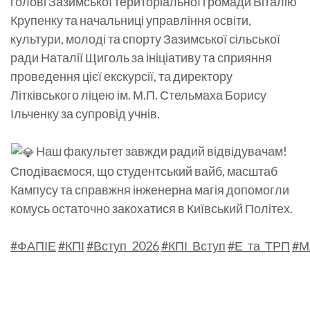
голові Зазимської територіальної громади Віталію
Крупенку та начальниці управління освіти,
культури, молоді та спорту Зазимської сільської
ради Наталії Щиголь за ініціативу та сприяння
проведення цієї екскурсії, та директору
Літківського ліцею ім. М.П. Стельмаха Борису
Ільченку за супровід учнів.
Наш факультет завжди радий відвідувачам!
Сподіваємося, що студентський вайб, масштаб
Кампусу та справжня інженерна магія допомогли
комусь остаточно закохатися в Київський Політех.
#ФАПІЕ
#КПІ
#Вступ_2026
#КПІ_Вступ
#Е_та_ТРП
#М