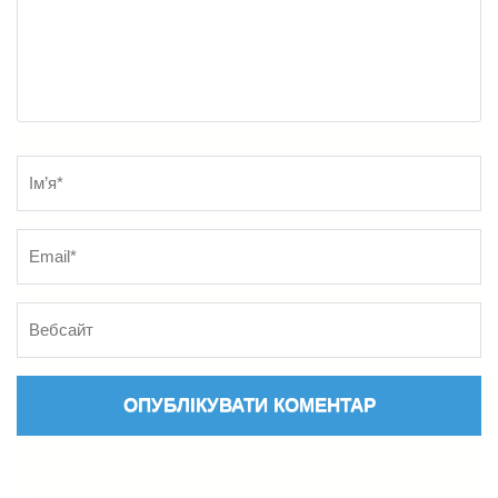
Name
*