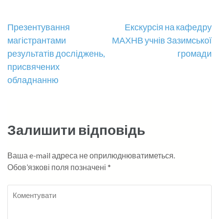
Навігація
Презентування
Екскурсія на кафедру
магістрантами
МАХНВ учнів Зазимської
записів
результатів досліджень,
громади
присвячених
обладнанню
Залишити відповідь
Ваша e-mail адреса не оприлюднюватиметься.
Обов’язкові поля позначені
*
Коментувати