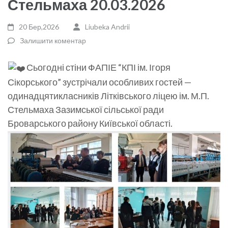
Стельмаха 20.03.2026
20 Бер,2026
Liubeka Andrii
Залишити коментар
Сьогодні стіни ФАПІЕ “КПІ ім. Ігоря
Сікорського” зустрічали особливих гостей —
одинадцятикласників Літківського ліцею ім. М.П.
Стельмаха Зазимської сільської ради
Броварського району Київської області.