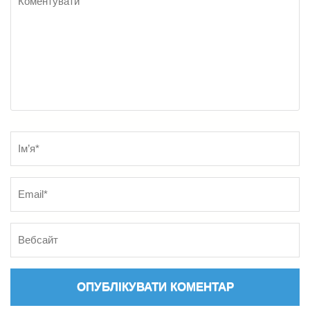
Name
*