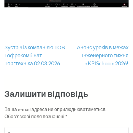
Навігація
Зустріч із компанією ТОВ
Анонс уроків в межах
Гофрокомбінат
Інженерного тижня
записів
Торгтехніка 02.03.2026
«KPISchool» 2026!
Залишити відповідь
Ваша e-mail адреса не оприлюднюватиметься.
Обов’язкові поля позначені
*
Коментувати