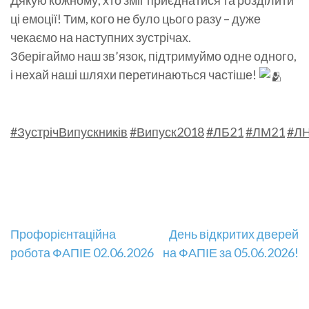
​Дякую кожному, хто зміг приєднатися та розділити
ці емоції! Тим, кого не було цього разу – дуже
чекаємо на наступних зустрічах.
​Зберігаймо наш зв’язок, підтримуймо одне одного,
і нехай наші шляхи перетинаються частіше!
#ЗустрічВипускників
#Випуск2018
#ЛБ21
#ЛМ21
#Л
Навігація
Профорієнтаційна
День відкритих дверей
робота ФАПІЕ 02.06.2026
на ФАПІЕ за 05.06.2026!
записів