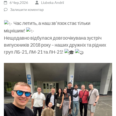
6 Чер,2026
Liubeka Andrii
Залишити коментар
Час летить, а наш зв’язок стає тільки
міцнішим!
​Нещодавно відбулася довгоочікувана зустріч
випускників 2018 року – наших дружніх та рідних
груп ЛБ-21, ЛМ-21 та ЛН-21!