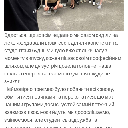
​Здається, ще зовсім недавно ми разом сиділи на
лекціях, здавали важкі сесії, ділили конспекти та
студентські будні. Минуло вже стільки часу з
моменту випуску, кожен пішов своїм професійним
шляхом, але ця зустріч довела головне: наша
спільна енергія та взаєморозуміння нікуди не
зникли.
​Неймовірно приємно було побачити всіх знову,
обмінятися новинами та переконатися, що між
нашими групами досі існує той самий потужний
взаємозв’язок. Роки йдуть, ми дорослішаємо,
змінюємося, але студентська дружба та
взаємопідтримка залишаються фундаментом,