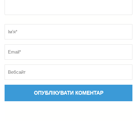
Name
*