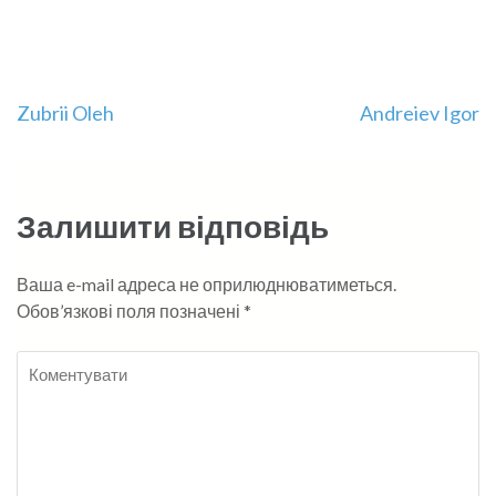
Навігація
Zubrii Oleh
Andreiev Igor
записів
Залишити відповідь
Ваша e-mail адреса не оприлюднюватиметься.
Обов’язкові поля позначені
*
Коментувати