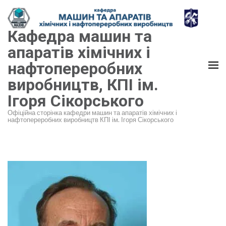
Перейти
до
Кафедра машин та
вмісту
(натисніть
апаратів хімічних і
Enter)
нафтопереробних
виробництв, КПІ ім.
Ігоря Сікорського
Офіційна сторінка кафедри машин та апаратів хімічних і
нафтопереробних виробництв КПІ ім. Ігоря Сікорського