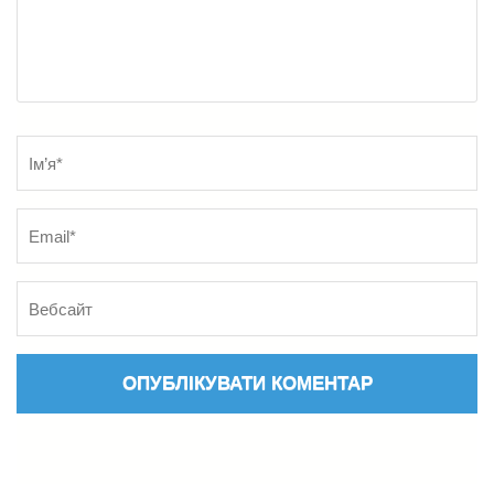
Name
*