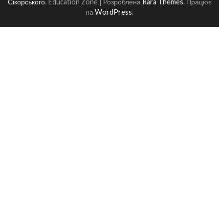
Сікорського
.
Education Zone | Розроблена
Rara Themes
. Працює
на
WordPress
.