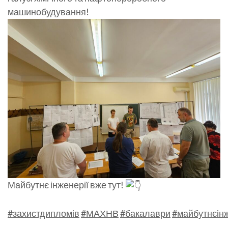
машинобудування!
Майбутнє інженерії вже тут!
#захистдипломів
#МАХНВ
#бакалаври
#майбутнєінж