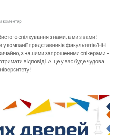
и коментар
истого спілкування з нами, а ми з вами!
в у компанії представників факультетів/НН
 звичайно, з нашими запрошеними спікерами
–
отримати відповіді. А ще у вас буде чудова
університету!