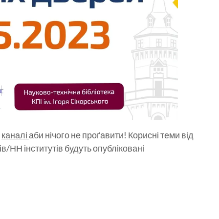
а
каналі
аби нічого не проґавити! Корисні теми від
ів/НН інститутів будуть опубліковані