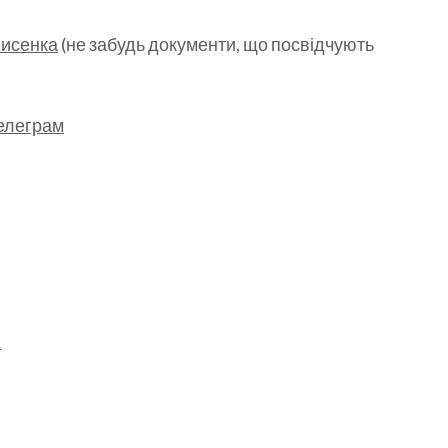
енисенка
(не забудь документи, що посвідчують
елеграм
й