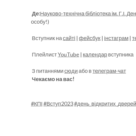
Де:
Науково-технічна бiблiотека ім. Г.І. Д
особу!)
Вступник на
сайті
|
фейсбук
|
інстаграм
|
т
Плейлист
YouTube
|
календар
вступника
З питаннями
сюди
або в
телеграм-чат
Чекаємо на вас!
#КПІ
#Вступ2023
#день_відкритих_двере