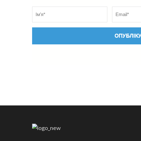
Name
*
Електронна
адреса
*