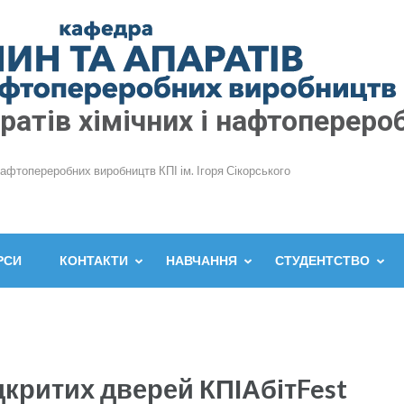
атів хімічних і нафтопереро
нафтопереробних виробництв КПІ ім. Ігоря Сікорського
РСИ
КОНТАКТИ
НАВЧАННЯ
СТУДЕНТСТВО
критих дверей КПІАбітFest