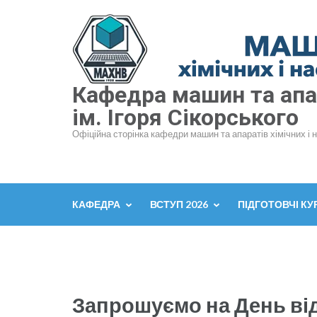
Перейти
до
вмісту
(натисніть
Enter)
Кафедра машин та апар
ім. Ігоря Сікорського
Офіційна сторінка кафедри машин та апаратів хімічних і 
КАФЕДРА
ВСТУП 2026
ПІДГОТОВЧІ КУ
Запрошуємо на День від