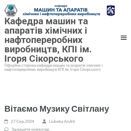
Перейти
до
Кафедра машин та
вмісту
(натисніть
апаратів хімічних і
Enter)
нафтопереробних
виробництв, КПІ ім.
Ігоря Сікорського
Офіційна сторінка кафедри машин та апаратів хімічних і
нафтопереробних виробництв КПІ ім. Ігоря Сікорського
Вітаємо Музику Світлану
27 Сер,2024
Liubeka Andrii
Залишити коментар