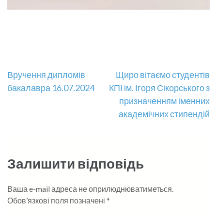
Навігація
Вручення дипломів
Щиро вітаємо студентів
бакалавра 16.07.2024
КПІ ім. Ігоря Сікорського з
записів
призначенням іменних
академічних стипендій
Залишити відповідь
Ваша e-mail адреса не оприлюднюватиметься.
Обов’язкові поля позначені
*