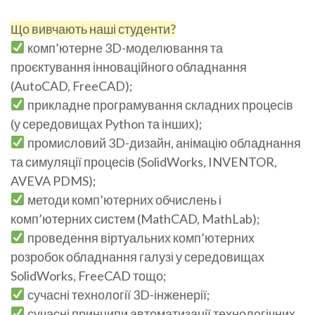
Що вивчають наші студенти?
комп’ютерне 3D-моделювання та
проєктування інноваційного обладнання
(AutoCAD, FreeCAD);
прикладне програмування складних процесів
(у середовищах Python та інших);
промисловий 3D-дизайн, анімацію обладнання
та симуляції процесів (SolidWorks, INVENTOR,
AVEVA PDMS);
методи комп’ютерних обчислень і
комп’ютерних систем (MathCAD, MathLab);
проведення віртуальних комп’ютерних
розробок обладнання галузі у середовищах
SolidWorks, FreeCAD тощо;
сучасні технології 3D-інженерії;
сучасні принципи автоматизації технологічних