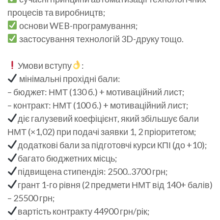
процесів та виробництв;
основи WEB-програмування;
застосування технологій 3D-друку тощо.
Умови вступу
:
мінімальні прохідні бали:
– бюджет: НМТ (130 б.) + мотиваційний лист;
– контракт: НМТ (100 б.) + мотиваційний лист;
діє галузевий коефіцієнт, який збільшує бали
НМТ (×1,02) при подачі заявки 1, 2 пріоритетом;
додаткові бали за підготовчі курси КПІ (до +10);
багато бюджетних місць;
підвищена стипендія: 2500..3700 грн;
грант 1-го рівня (2 предмети НМТ від 140+ балів)
– 25500 грн;
вартість контракту 44900 грн/рік;