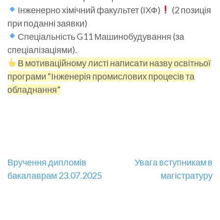
Інженерно хімічний факультет (ІХФ)
(2 позиція
при поданні заявки)
Спеціальність G11 Машинобудування (за
спеціалізаціями).
В мотиваційному листі написати назву освітньої
програми “Інженерія промислових процесів та
обладнання”
Навігація
Вручення дипломів
Увага вступникам в
бакалаврам 23.07.2025
магістратуру
записів