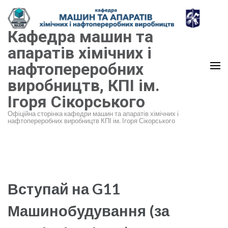
Перейти
до
Кафедра машин та
вмісту
(натисніть
апаратів хімічних і
Enter)
нафтопереробних
виробництв, КПІ ім.
Ігоря Сікорського
Офіційна сторінка кафедри машин та апаратів хімічних і
нафтопереробних виробництв КПІ ім. Ігоря Сікорського
Вступай на G11
Машинобудування (за