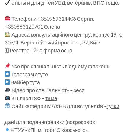
є пільги для дітей УБД, ветеранів, ВПО тощо.
Телефони
+380959314406
Сергій,
+380663120701
Олена
Адреса консультаційного центру: корпус 19, к.
205/4, Берестейський проспект, 37, Київ.
🗓 Реєстраційна форма
осьо
Усе про спеціальність в одному флаконі:
Телеграм
отуто
Вайбер
тута
Відео про спеціальність –
зеся
КПІпазл ІХФ –
тама
Сайт кафедри МАХНВ для вступників –
тутки
Дані для подання заявки (покроково):
НТУУ «КПІ ім. Ігоря Сікорського».