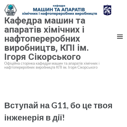
Перейти
до
Кафедра машин та
вмісту
(натисніть
апаратів хімічних і
Enter)
нафтопереробних
виробництв, КПІ ім.
Ігоря Сікорського
Офіційна сторінка кафедри машин та апаратів хімічних і
нафтопереробних виробництв КПІ ім. Ігоря Сікорського
Вступай на G11, бо це твоя
інженерія в дії!