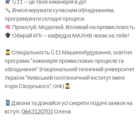
G11 — це твоя інженерія в дії!
Вчися керувати сучасним обладнанням,
програмувати складні процеси.
Проєктуй. Моделюй. Впливай на промисловість
Обирай КПІ — кафедра МАХНВ чекає на тебе!
Спеціальность G11 Машинобудування, освітня
програма “Інженерія промислових процесів та
обладнання” (Національний технічний університет
України “Київський політехнічний інститут імені
Ігоря Сікорського”, ІХФ)
Дзвони та дізнайся усі секрети подачі заявок на
вступ:
0663120701
Олена