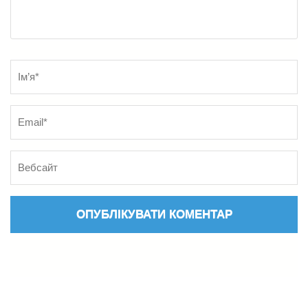
Name
*