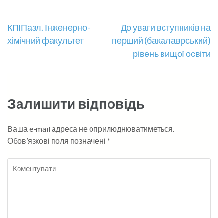
Навігація
КПІПазл. Інженерно-
До уваги вступників на
хімічний факультет
перший (бакалаврський)
записів
рівень вищої освіти
Залишити відповідь
Ваша e-mail адреса не оприлюднюватиметься.
Обов’язкові поля позначені
*
Коментувати