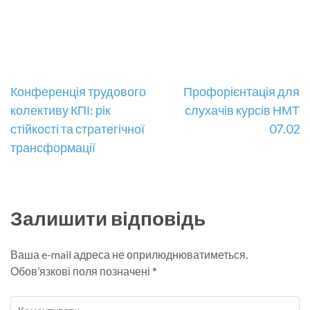
Навігація
Конференція трудового
Профорієнтація для
колективу КПІ: рік
слухачів курсів НМТ
записів
стійкості та стратегічної
07.02
трансформації
Залишити відповідь
Ваша e-mail адреса не оприлюднюватиметься.
Обов’язкові поля позначені
*
Коментувати