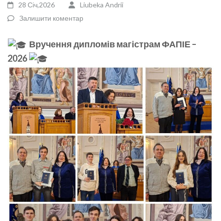
28 Січ,2026
Liubeka Andrii
Залишити коментар
Вручення дипломів магістрам ФАПІЕ –
2026