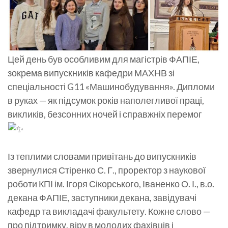
Цей день був особливим для магістрів ФАПІЕ,
зокрема випускників кафедри МАХНВ зі
спеціальності G11 «Машинобудування». Дипломи
в руках — як підсумок років наполегливої праці,
викликів, безсонних ночей і справжніх перемог
Із теплими словами привітань до випускників
звернулися Стіренко С. Г., проректор з наукової
роботи КПІ ім. Ігоря Сікорського, Іваненко О. І., в.о.
декана ФАПІЕ, заступники декана, завідувачі
кафедр та викладачі факультету. Кожне слово —
про підтримку, віру в молодих фахівців і