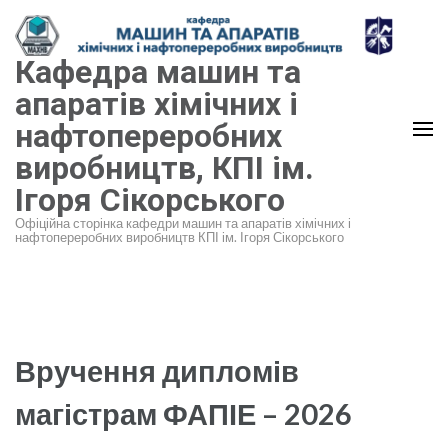
Перейти
до
Кафедра машин та
вмісту
(натисніть
апаратів хімічних і
Enter)
нафтопереробних
виробництв, КПІ ім.
Ігоря Сікорського
Офіційна сторінка кафедри машин та апаратів хімічних і
нафтопереробних виробництв КПІ ім. Ігоря Сікорського
Вручення дипломів
магістрам ФАПІЕ – 2026