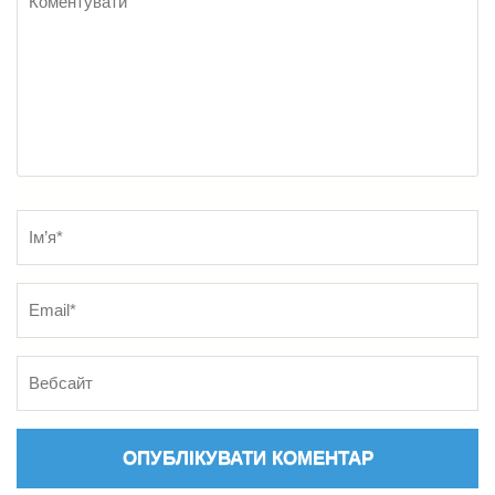
Name
*