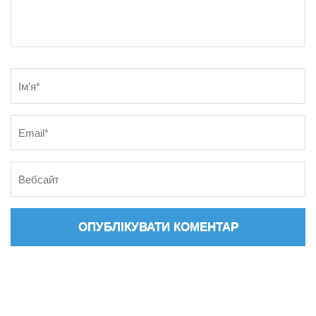
Name
*