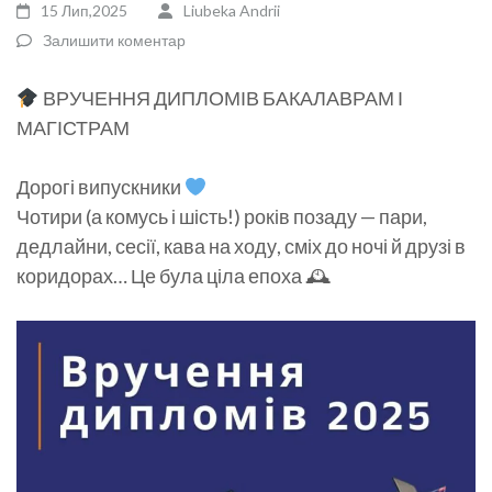
15 Лип,2025
Liubeka Andrii
Залишити коментар
ВРУЧЕННЯ ДИПЛОМІВ БАКАЛАВРАМ І
МАГІСТРАМ
Дорогі випускники
Чотири (а комусь і шість!) років позаду — пари,
дедлайни, сесії, кава на ходу, сміх до ночі й друзі в
коридорах… Це була ціла епоха 🕰