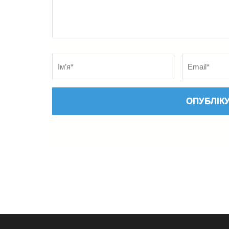
Name
*
Електронна
адреса
*