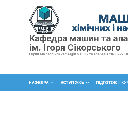
Перейти
до
вмісту
(натисніть
Enter)
Кафедра машин та апар
ім. Ігоря Сікорського
Офіційна сторінка кафедри машин та апаратів хімічних і 
КАФЕДРА
ВСТУП 2026
ПІДГОТОВЧІ КУ