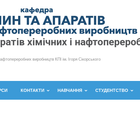
атів хімічних і нафтопереро
нафтопереробних виробництв КПІ ім. Ігоря Сікорського
РСИ
КОНТАКТИ
НАВЧАННЯ
СТУДЕНТСТВО